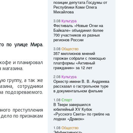
позиции депутата Госдумы от
Республики Коми Олега
Михайлова
3.08
Культура
Фестиваль «Новые Огни на
Байкале» объединил более
700 участников из разных
регионов России
го по улице Мира.
3.08
Общество
357 миллионов мнений
горожан собрали с помощью
 кофе и планировал
платформы «Активный
гражданин» за 12 лет
 магазина.
2.08
Культура
ю группу, а так же
Оркестр имени В. В. Андреева
зина, сотрудники
рассказал о гастрольном туре
в документальном фильме
на подозреваемого.
1.08
Спорт
В Твери завершился
юбилейный XV Кубок
ного преступления
«Русского Света» по гребле на
 дело по признакам
лодках «Дракон»
1.08
Общество
Эффективность