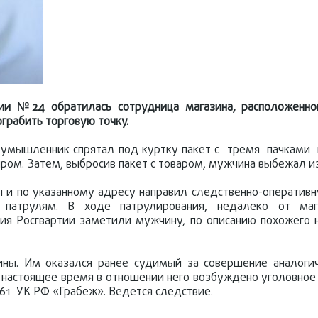
ии №24 обратилась сотрудница магазина, расположенно
грабить торговую точку.
лоумышленник спрятал под куртку пакет с тремя пачками
сиром. Затем, выбросив пакет с товаром, мужчина выбежал из
 по указанному адресу направил следственно-оперативну
атрулям. В ходе патрулирования, недалеко от мага
ия Росгвартии заметили мужчину, по описанию похожего 
ны. Им оказался ранее судимый за совершение аналогич
 настоящее время в отношении него возбуждено уголовное
т. 161 УК РФ «Грабеж». Ведется следствие.