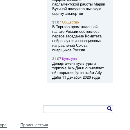
парламентской работы Марии
Бутиной получила высокую
оценку экспертов
31.07
Общество
В Торгово-промышленной
палате России состоялось
первое заседание Комитета
нейронаук и инновационных
направлений Союза
пиарщиков России
31.07
Культура
Департамент культуры и
туризма Абу-Даби объявляет
об открытии Гуггенхайм Абу-
Даби 11 декабря 2026 года
тура
Происшествия