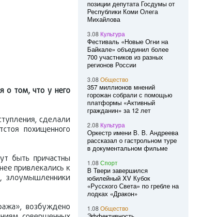
позиции депутата Госдумы от
Республики Коми Олега
Михайлова
3.08
Культура
Фестиваль «Новые Огни на
Байкале» объединил более
700 участников из разных
регионов России
3.08
Общество
357 миллионов мнений
 о том, что у него
горожан собрали с помощью
платформы «Активный
гражданин» за 12 лет
ступления, сделали
2.08
Культура
тстоя похищенного
Оркестр имени В. В. Андреева
рассказал о гастрольном туре
в документальном фильме
ут быть причастны
1.08
Спорт
нее привлекались к
В Твери завершился
ка, злоумышленники
юбилейный XV Кубок
«Русского Света» по гребле на
лодках «Дракон»
ража», возбуждено
1.08
Общество
Эффективность