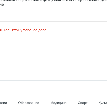
озреваемые причастны еще к 9 аналогичным преступным де
ие.
я
Тольятти
уголовное дело
,
,
огии
Образование
Медицина
Спорт
Куль