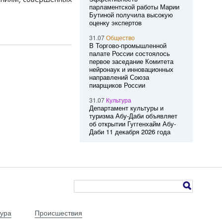
яниям, совершенных
парламентской работы Марии
Бутиной получила высокую
оценку экспертов
31.07
Общество
В Торгово-промышленной
палате России состоялось
первое заседание Комитета
нейронаук и инновационных
направлений Союза
пиарщиков России
31.07
Культура
Департамент культуры и
туризма Абу-Даби объявляет
об открытии Гуггенхайм Абу-
Даби 11 декабря 2026 года
тура
Происшествия