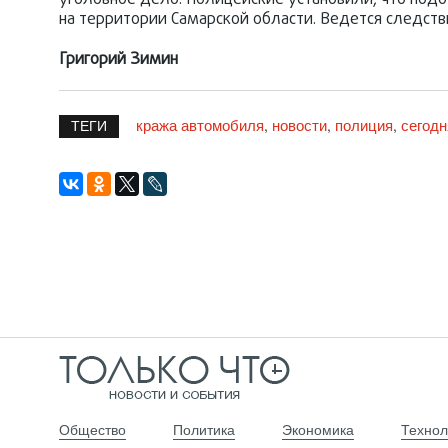
уголовное дело. Полицейские установили, что под
на территории Самарской области. Ведется следств
Григорий Зимин
кража автомобиля
новости
полиция
сегодн
,
,
,
ТЕГИ
Общество
Политика
Экономика
Технол