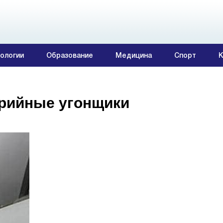
ологии
Образование
Медицина
Спорт
К
ерийные угонщики