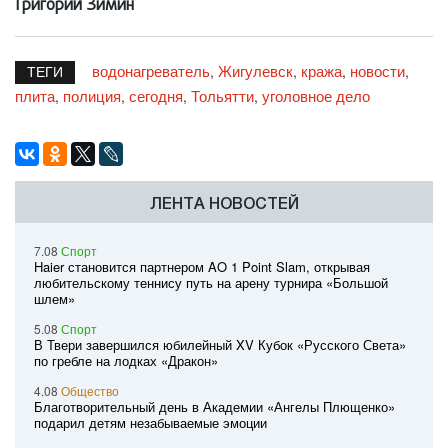
Григорий Зимин
водонагреватель
Жигулевск
кража
новости
,
,
,
,
ТЕГИ
плита
полиция
сегодня
Тольятти
уголовное дело
,
,
,
,
ЛЕНТА НОВОСТЕЙ
7.08
Спорт
Haier становится партнером AO 1 Point Slam, открывая
любительскому теннису путь на арену турнира «Большой
шлем»
5.08
Спорт
В Твери завершился юбилейный XV Кубок «Русского Света»
по гребле на лодках «Дракон»
4.08
Общество
Благотворительный день в Академии «Ангелы Плющенко»
подарил детям незабываемые эмоции