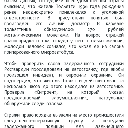
базам данных, сотрудники вневедомственной охраны
выяснили, что житель Тольятти 1996 года рождения
ранее неоднократно привлекался к уголовной
ответственности. В присутствии понятых был
произведен его личный досмотр. В кармане
тольяттинца обнаружилось 270 рублей
металлическими монетами. На вопрос стражей
правопорядка о том, откуда у него столько мелочи,
молодой человек сознался, что украл ее из салона
припаркованного микроавтобуса.
Чтобы проверить слова задержанного, сотрудники
Росгвардии проследовали на автостоянку, где якобы
произошел инцидент, и опросили охранника. Он
подтвердил, что житель Тольятти действительно за
несколько часов до этого находился на автостоянке.
Проверив «Ситроен», на который указал
предполагаемый злоумышленник, патрульные
обнаружили следы взлома.
Стражи правопорядка вызвали на место происшествия
следственно-оперативную группу и передали
задержанного полиции для дальнейшего