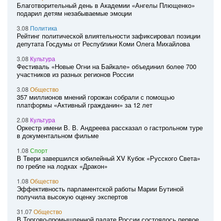
Благотворительный день в Академии «Ангелы Плющенко»
подарил детям незабываемые эмоции
3.08
Политика
Рейтинг политической влиятельности зафиксировал позиции
депутата Госдумы от Республики Коми Олега Михайлова
3.08
Культура
Фестиваль «Новые Огни на Байкале» объединил более 700
участников из разных регионов России
3.08
Общество
357 миллионов мнений горожан собрали с помощью
платформы «Активный гражданин» за 12 лет
2.08
Культура
Оркестр имени В. В. Андреева рассказал о гастрольном туре
в документальном фильме
1.08
Спорт
В Твери завершился юбилейный XV Кубок «Русского Света»
по гребле на лодках «Дракон»
1.08
Общество
Эффективность парламентской работы Марии Бутиной
получила высокую оценку экспертов
31.07
Общество
В Торгово-промышленной палате России состоялось первое