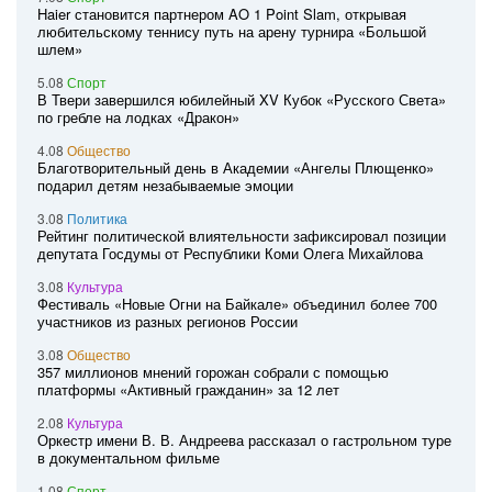
Haier становится партнером AO 1 Point Slam, открывая
любительскому теннису путь на арену турнира «Большой
шлем»
5.08
Спорт
В Твери завершился юбилейный XV Кубок «Русского Света»
по гребле на лодках «Дракон»
4.08
Общество
Благотворительный день в Академии «Ангелы Плющенко»
подарил детям незабываемые эмоции
3.08
Политика
Рейтинг политической влиятельности зафиксировал позиции
депутата Госдумы от Республики Коми Олега Михайлова
3.08
Культура
Фестиваль «Новые Огни на Байкале» объединил более 700
участников из разных регионов России
3.08
Общество
357 миллионов мнений горожан собрали с помощью
платформы «Активный гражданин» за 12 лет
2.08
Культура
Оркестр имени В. В. Андреева рассказал о гастрольном туре
в документальном фильме
1.08
Спорт