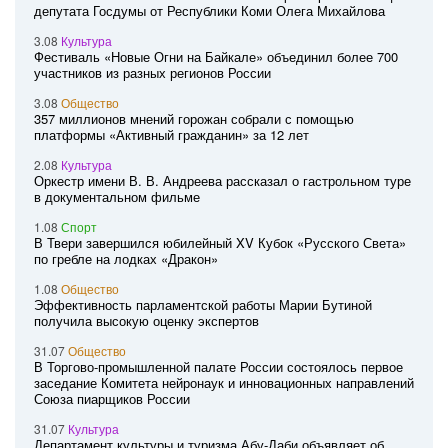
депутата Госдумы от Республики Коми Олега Михайлова
3.08
Культура
Фестиваль «Новые Огни на Байкале» объединил более 700
участников из разных регионов России
3.08
Общество
357 миллионов мнений горожан собрали с помощью
платформы «Активный гражданин» за 12 лет
2.08
Культура
Оркестр имени В. В. Андреева рассказал о гастрольном туре
в документальном фильме
1.08
Спорт
В Твери завершился юбилейный XV Кубок «Русского Света»
по гребле на лодках «Дракон»
1.08
Общество
Эффективность парламентской работы Марии Бутиной
получила высокую оценку экспертов
31.07
Общество
В Торгово-промышленной палате России состоялось первое
заседание Комитета нейронаук и инновационных направлений
Союза пиарщиков России
31.07
Культура
Департамент культуры и туризма Абу-Даби объявляет об