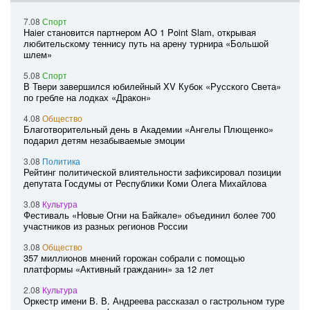
7.08
Спорт
Haier становится партнером AO 1 Point Slam, открывая
любительскому теннису путь на арену турнира «Большой
шлем»
5.08
Спорт
В Твери завершился юбилейный XV Кубок «Русского Света»
по гребле на лодках «Дракон»
4.08
Общество
Благотворительный день в Академии «Ангелы Плющенко»
подарил детям незабываемые эмоции
3.08
Политика
Рейтинг политической влиятельности зафиксировал позиции
депутата Госдумы от Республики Коми Олега Михайлова
3.08
Культура
Фестиваль «Новые Огни на Байкале» объединил более 700
участников из разных регионов России
3.08
Общество
357 миллионов мнений горожан собрали с помощью
платформы «Активный гражданин» за 12 лет
2.08
Культура
Оркестр имени В. В. Андреева рассказал о гастрольном туре