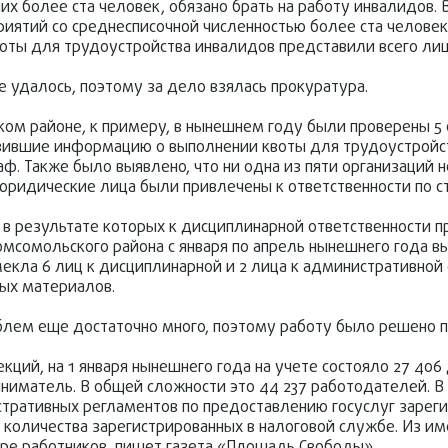
чих более ста человек, обязано брать на работу инвалидов.
риятий со среднесписочной численностью более ста человек
оты для трудоустройства инвалидов представили всего ли
 удалось, поэтому за дело взялась прокуратура.
м районе, к примеру, в нынешнем году были проверены 5 о
тавившие информацию о выполнении квоты для трудоустройс
. Также было выявлено, что ни одна из пяти организаций 
 юридические лица были привлечены к ответственности по ст
 в результате которых к дисциплинарной ответственности п
мсомольского района с января по апрель нынешнего года в
екла 6 лиц к дисциплинарной и 2 лица к административной 
ых материалов.
блем еще достаточно много, поэтому работу было решено 
ций, на 1 января нынешнего года на учете состояло 27 40
ниматель. В общей сложности это 44 237 работодателей. 
тративных регламентов по предоставлению госуслуг зареги
о количества зарегистрированных в налоговой службе. Из и