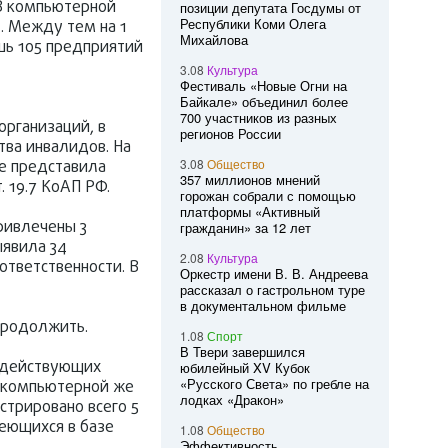
 В компьютерной
позиции депутата Госдумы от
Республики Коми Олега
. Между тем на 1
Михайлова
шь 105 предприятий
3.08
Культура
Фестиваль «Новые Огни на
Байкале» объединил более
700 участников из разных
рганизаций, в
регионов России
тва инвалидов. На
3.08
Общество
не представила
357 миллионов мнений
. 19.7 КоАП РФ.
горожан собрали с помощью
платформы «Активный
ривлечены 3
гражданин» за 12 лет
ыявила 34
2.08
Культура
ответственности. В
Оркестр имени В. В. Андреева
рассказал о гастрольном туре
в документальном фильме
продолжить.
1.08
Спорт
В Твери завершился
6 действующих
юбилейный XV Кубок
«Русского Света» по гребле на
В компьютерной же
лодках «Дракон»
стрировано всего 5
меющихся в базе
1.08
Общество
Эффективность