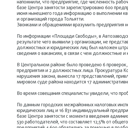
напомнили, что предприятие, где численность рабо
базе Центра занятости зарегистрировано 600 предп
июня нынешнего года информацию о выполнении кв
и организаций города Тольятти.
Звонками и обращениями вразумить предприятия не
По информации «Площади Свободы», в Автозаводско
результате чего выявили 3 организации, не предс
должностных и юридических лиц был наложен штраф
сведения о вакансиях, в связи с чем должностные и
В Центральном районе было проведено 6 проверок,
предприятия и 2 должностных лица. Прокуратура Ко
нарушения закона, вынесла 17 представлений, привл
мировом суде района находится 17 административн
Во время совещания специалисты увидели, что про
По данным городских межрайонных налоговых инспек
юридических лиц и 16 831 индивидуальный предпри
базе Центра занятости с момента введения админис
530 работодателей, что составляет 12,5% от общег