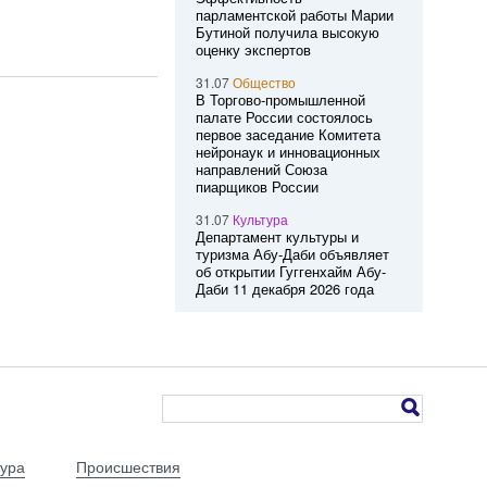
парламентской работы Марии
Бутиной получила высокую
оценку экспертов
31.07
Общество
В Торгово-промышленной
палате России состоялось
первое заседание Комитета
нейронаук и инновационных
направлений Союза
пиарщиков России
31.07
Культура
Департамент культуры и
туризма Абу-Даби объявляет
об открытии Гуггенхайм Абу-
Даби 11 декабря 2026 года
тура
Происшествия