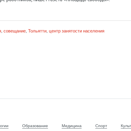
ре работников, пишет газета «Площадь Свободы».
я
совещание
Тольятти
центр занятости населения
,
,
,
огии
Образование
Медицина
Спорт
Куль