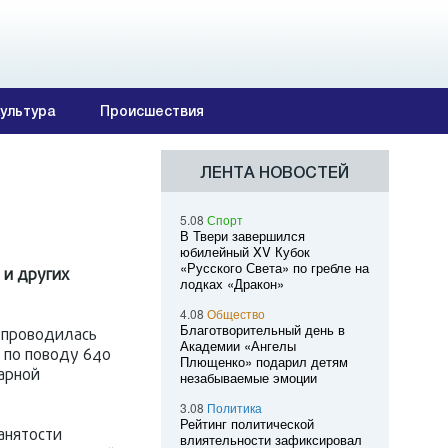
ультура
Происшествия
ЛЕНТА НОВОСТЕЙ
5.08
Спорт
В Твери завершился
юбилейный XV Кубок
«Русского Света» по гребле на
 и других
лодках «Дракон»
4.08
Общество
Благотворительный день в
и проводилась
Академии «Ангелы
 по поводу 640
Плющенко» подарил детям
арной
незабываемые эмоции
3.08
Политика
Рейтинг политической
анятости
влиятельности зафиксировал