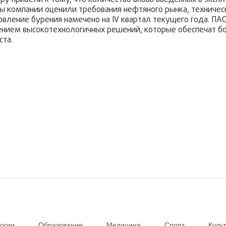
у привели к тому, что количество вновь введенных в экспл
сты компании оценили требования нефтяного рынка, техниче
овление бурения намечено на IV квартал текущего года. ПА
рением высокотехнологичных решений, которые обеспечат 
ста.
огии
Образование
Медицина
Спорт
Куль