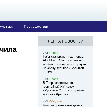
ультура
Происшествия
ЛЕНТА НОВОСТЕЙ
учила
7.08
Спорт
Haier становится партнером
AO 1 Point Slam, открывая
любительскому теннису путь
на арену турнира «Большой
шлем»
5.08
Спорт
В Твери завершился
юбилейный XV Кубок
«Русского Света» по гребле на
лодках «Дракон»
4.08
Общество
Благотворительный день в