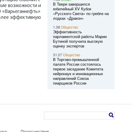
уатацию скважин с
В Твери завершился
ские возможности и
юбилейный XV Кубок
О «Варьеганнефть»
«Русского Света» по гребле на
более эффективную
лодках «Дракон»
1.08
Общество
Эффективность
парламентской работы Марии
Бутиной получила высокую
оценку экспертов
31.07
Общество
В Торгово-промышленной
палате России состоялось
первое заседание Комитета
нейронаук и инновационных
направлений Союза
пиарщиков России
тура
Происшествия