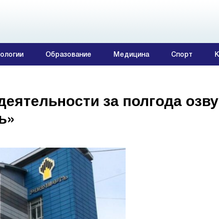
ологии
Образование
Медицина
Спорт
К
деятельности за полгода озв
ь»