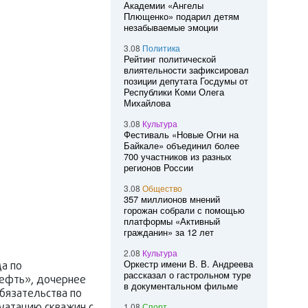
Академии «Ангелы
Плющенко» подарил детям
незабываемые эмоции
3.08
Политика
Рейтинг политической
влиятельности зафиксировал
позиции депутата Госдумы от
Республики Коми Олега
Михайлова
3.08
Культура
Фестиваль «Новые Огни на
Байкале» объединил более
700 участников из разных
регионов России
3.08
Общество
357 миллионов мнений
горожан собрали с помощью
платформы «Активный
гражданин» за 12 лет
2.08
Культура
Оркестр имени В. В. Андреева
а по
рассказал о гастрольном туре
нефть», дочернее
в документальном фильме
язательства по
1.08
Спорт