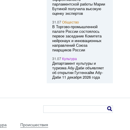
парламентской работы Марии
Бутиной получила высокую
оценку экспертов
31.07
Общество
В Торгово-промышленной
палате России состоялось
первое заседание Комитета
нейронаук и инновационных
направлений Союза
пиарщиков России
31.07
Культура
Департамент культуры и
туризма Абу-Даби объявляет
об открытии Гуггенхайм Абу-
Даби 11 декабря 2026 года
тура
Происшествия