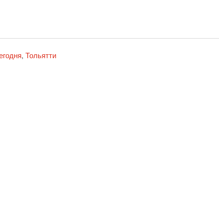
егодня
Тольятти
,