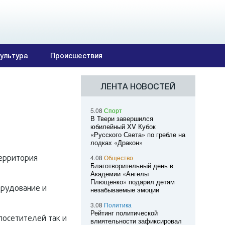
ультура
Происшествия
ЛЕНТА НОВОСТЕЙ
5.08
Спорт
В Твери завершился
юбилейный XV Кубок
«Русского Света» по гребле на
лодках «Дракон»
Территория
4.08
Общество
Благотворительный день в
Академии «Ангелы
Плющенко» подарил детям
орудование и
незабываемые эмоции
3.08
Политика
Рейтинг политической
посетителей так и
влиятельности зафиксировал