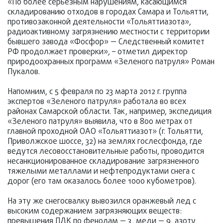
«По более серьезным нарушениям, касающимся
складированию отходов в городах Самара и Тольятти,
противозаконной деятельности «Тольяттиазота»,
радиоактивному загрязнению местности с территории
бывшего завода «Фосфор» — Следственный комитет
РФ продолжает проверки», – отметил директор
природоохранных программ «Зеленого патруля» Роман
Пукалов.
Напомним, с 5 февраля по 23 марта 2012 г. группа
экспертов «Зеленого патруля» работала во всех
районах Самарской области. Так, например, экспедиция
«Зеленого патруля» выявила, что в 800 метрах от
главной проходной ОАО «Тольяттиазот» (г. Тольятти,
Приволжское шоссе, 32) на землях гослесфонда, где
ведутся лесовосстановительные работы, проводится
несанкционированное складирование загрязненного
тяжелыми металлами и нефтепродуктами снега с
дорог (его там оказалось более 1000 кубометров).
На эту же снегосвалку вывозился оранжевый лед с
высоким содержанием загрязняющих веществ:
превышения ПДК по фенолам — 3, меди — 9, азоту