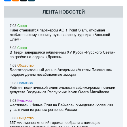
ЛЕНТА НОВОСТЕЙ
7.08
Спорт
Haier становится партнером AO 1 Point Slam, открывая
любительскому теннису путь на арену турнира «Большой
шлем»
5.08
Спорт
В Твери завершился юбилейный XV Кубок «Русского Света»
по гребле на лодках «Дракон»
4.08
Общество
Благотворительный день в Академии «Ангелы Плющенко»
подарил детям незабываемые эмоции
3.08
Политика
Рейтинг политической влиятельности зафиксировал позиции
депутата Госдумы от Республики Коми Олега Михайлова
3.08
Культура
Фестиваль «Новые Огни на Байкале» объединил более 700
участников из разных регионов России
3.08
Общество
357 миллионов мнений горожан собрали с помощью
платформы «Активный гражданин» за 12 лет