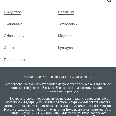
Общество
Политика
Экономика
Технологии
Образование
Медицина
Спорт
Культура
Происшествия
© 2009 - 2026 Сетевое издание «Только что».
Использование любых материалов допускается только с обязательной
гиперссылкой (активной ссылкой) на конкретную страницу сайта, с
которой взята информация.
*Экстремистские и террористические организации, запрещенные в
Российской Федерации: «Правый сектор», «Украинская повстанческая
армия» (УПА), «ИГИЛ», «Джабхат Фатх аш-Шам» (бывшая «Джабхат ан-
Нусра», «Джебхат ан-Нусра»), Национал-Большевистская партия, «Аль-
Каида», «УНА-УНСО», «Талибан», «Меджлис крымско-татарского