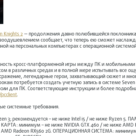
n Knights 2
— продолжения давно полюбившейся поклонник
 воодушевлением сообщает, что теперь ею сможет наслаж
упной на персональных компьютерах с операционной системо
ожность кросс-платформенной игры между ПК и мобильными 
ом в различных средах и в полной мере испытывать все ощ
 сражение, легендарные герои, захватывающий сюжет и мно
окам потребуется создать учетную запись в системе Seven K
рсии для ПК. Соответствующие инструкции и более подроб
pcclient
.
е системные требования.
en 3; рекомендуется – не ниже Intel i5 / не ниже Ryzen 5. 
КАРТА: минимум – не ниже NVIDIA GTX 460 / не ниже AMD 
же AMD Radeon RX560 2G. ОПЕРАЦИОННАЯ СИСТЕМА: минимум 