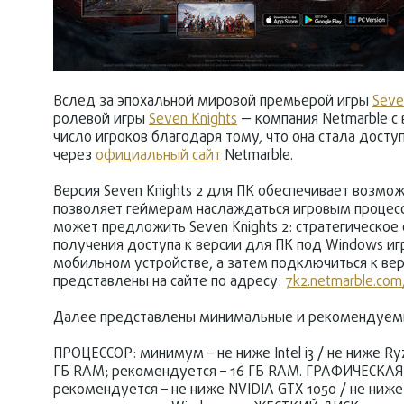
Вслед за эпохальной мировой премьерой игры
Seve
ролевой игры
Seven Knights
— компания Netmarble с
число игроков благодаря тому, что она стала дост
через
официальный сайт
Netmarble.
Версия Seven Knights 2 для ПК обеспечивает возм
позволяет геймерам наслаждаться игровым процесс
может предложить Seven Knights 2: стратегическое
получения доступа к версии для ПК под Windows игр
мобильном устройстве, а затем подключиться к ве
представлены на сайте по адресу:
7k2.netmarble.com/
Далее представлены минимальные и рекомендуемы
ПРОЦЕССОР: минимум – не ниже Intel i3 / не ниже Ryz
ГБ RAM; рекомендуется – 16 ГБ RAM. ГРАФИЧЕСКАЯ 
рекомендуется – не ниже NVIDIA GTX 1050 / не ни