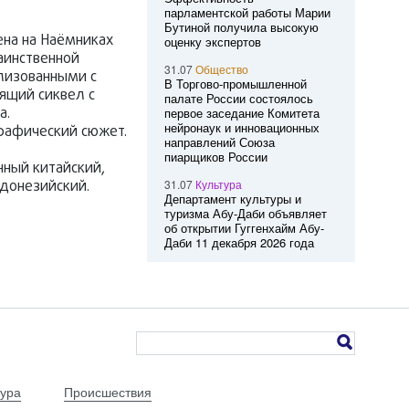
парламентской работы Марии
Бутиной получила высокую
ена на Наёмниках
оценку экспертов
аинственной
31.07
Общество
ализованными с
В Торгово-промышленной
ящий сиквел с
палате России состоялось
а.
первое заседание Комитета
нейронаук и инновационных
рафический сюжет.
направлений Союза
пиарщиков России
нный китайский,
ндонезийский.
31.07
Культура
Департамент культуры и
туризма Абу-Даби объявляет
об открытии Гуггенхайм Абу-
Даби 11 декабря 2026 года
тура
Происшествия