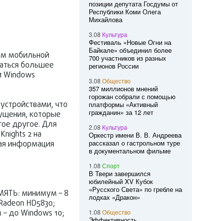
позиции депутата Госдумы от
Республики Коми Олега
Михайлова
3.08
Культура
Фестиваль «Новые Огни на
Байкале» объединил более
ам мобильной
700 участников из разных
даться большее
регионов России
й Windows
3.08
Общество
357 миллионов мнений
горожан собрали с помощью
устройствами, что
платформы «Активный
гражданин» за 12 лет
ущения, которые
гое другое. Для
2.08
Культура
nights 2 на
Оркестр имени В. В. Андреева
рассказал о гастрольном туре
ная информация
в документальном фильме
1.08
Спорт
В Твери завершился
юбилейный XV Кубок
«Русского Света» по гребле на
ПАМЯТЬ: минимум – 8
лодках «Дракон»
Radeon HD5830;
– до Windows 10;
1.08
Общество
Эффективность