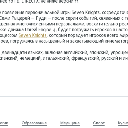
е 10 ГБ. DIRECTX: не ниже версии 11.
ле появления первоначальной игры Seven Knights, сосредоточ
 Семи Рыцарей — Руди — после серии событий, связанных с т
асыщенная многочисленными персонажами, восхитительно ре
 движка Unreal Engine 4, будет погружать игроков в насто
роцессом
Seven Knights
, который порадует игроков всего мир
оев, погружаясь в насыщенный и захватывающий кинематог
а двенадцати языках, включая английский, японский, упроще
спанский, немецкий, итальянский, французский, русский и и
огии
Образование
Медицина
Спорт
Куль