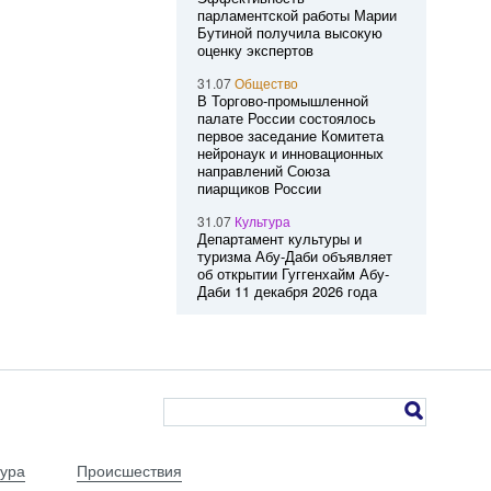
парламентской работы Марии
Бутиной получила высокую
оценку экспертов
31.07
Общество
В Торгово-промышленной
палате России состоялось
первое заседание Комитета
нейронаук и инновационных
направлений Союза
пиарщиков России
31.07
Культура
Департамент культуры и
туризма Абу-Даби объявляет
об открытии Гуггенхайм Абу-
Даби 11 декабря 2026 года
тура
Происшествия