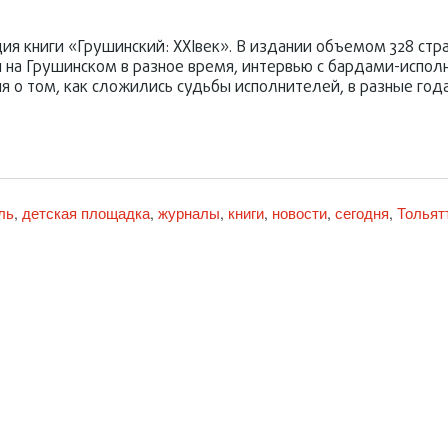
я книги «Грушинский: XXIвек». В издании объемом 328 стр
н на Грушинском в разное время, интервью с бардами-испол
я о том, как сложились судьбы исполнителей, в разные год
ль
детская площадка
журналы
книги
новости
сегодня
Тольят
,
,
,
,
,
,