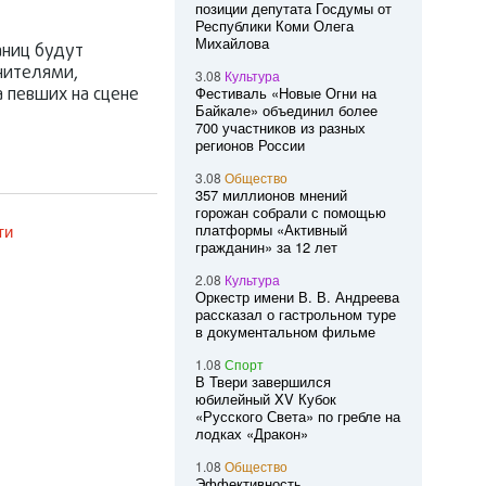
позиции депутата Госдумы от
Республики Коми Олега
Михайлова
аниц будут
нителями,
3.08
Культура
а певших на сцене
Фестиваль «Новые Огни на
Байкале» объединил более
700 участников из разных
регионов России
3.08
Общество
357 миллионов мнений
горожан собрали с помощью
ти
платформы «Активный
гражданин» за 12 лет
2.08
Культура
Оркестр имени В. В. Андреева
рассказал о гастрольном туре
в документальном фильме
1.08
Спорт
В Твери завершился
юбилейный XV Кубок
«Русского Света» по гребле на
лодках «Дракон»
1.08
Общество
Эффективность