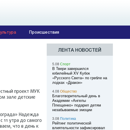
ультура
Происшествия
ЛЕНТА НОВОСТЕЙ
5.08
Спорт
В Твери завершился
юбилейный XV Кубок
«Русского Света» по гребле на
лодках «Дракон»
естный проект МУК
4.08
Общество
Благотворительный день в
ом зале детские
Академии «Ангелы
Плющенко» подарил детям
незабываемые эмоции
тограда» Надежда
3.08
Политика
с 11 утра до самого
Рейтинг политической
аем, что в день к
влиятельности зафиксировал