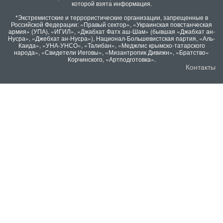
которой взята информация.
*Экстремистские и террористические организации, запрещенные в
Российской Федерации: «Правый сектор», «Украинская повстанческая
армия» (УПА), «ИГИЛ», «Джабхат Фатх аш-Шам» (бывшая «Джабхат ан-
Нусра», «Джебхат ан-Нусра»), Национал-Большевистская партия, «Аль-
Каида», «УНА-УНСО», «Талибан», «Меджлис крымско-татарского
народа», «Свидетели Иеговы», «Мизантропик Дивижн», «Братство»
Корчинского, «Артподготовка».
Контакты