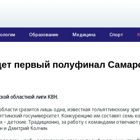
ологии
Образование
Медицина
Спорт
К
йдет первый полуфинал Самар
кой областной лиги КВН.
 области сразится лишь одна, известная тольяттинскому зри
тинский госуниверситет. Конкуренцию им составят семь к
х – детские. Традиционно, за работу с командами отвечают
н и Дмитрий Колчин.