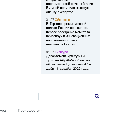
парламентской работы Марии
Бутиной получила высокую
оценку экспертов
31.07
Общество
В Торгово-промышленной
палате России состоялось
первое заседание Комитета
нейронаук и инновационных
направлений Союза
пиарщиков России
31.07
Культура
Департамент культуры и
туризма Абу-Даби объявляет
об открытии Гуггенхайм Абу-
Даби 11 декабря 2026 года
тура
Происшествия