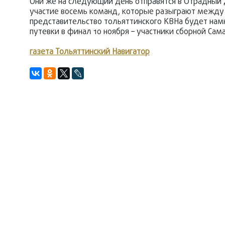
Они же на следующий день отправятся в Отрадный 
участие восемь команд, которые разыграют между с
представительство тольяттинского КВНа будет нам
путевки в финал 10 ноября – участники сборной Са
газета Тольяттинский Навигатор