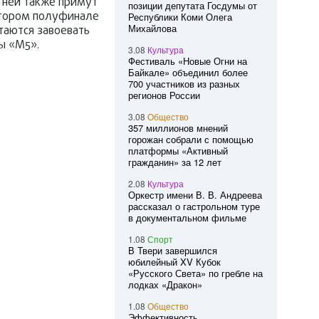
 ней также примут
позиции депутата Госдумы от
 втором полуфинале
Республики Коми Олега
Михайлова
таются завоевать
ы «М5».
3.08
Культура
Фестиваль «Новые Огни на
Байкале» объединил более
700 участников из разных
регионов России
3.08
Общество
357 миллионов мнений
горожан собрали с помощью
платформы «Активный
гражданин» за 12 лет
2.08
Культура
Оркестр имени В. В. Андреева
рассказал о гастрольном туре
в документальном фильме
1.08
Спорт
В Твери завершился
юбилейный XV Кубок
«Русского Света» по гребле на
лодках «Дракон»
1.08
Общество
Эффективность