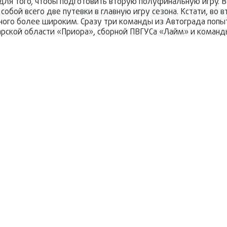
для того, чтобы подготовить вторую полуфинальную игру. В
обой всего две путевки в главную игру сезона. Кстати, во
ного более широким. Сразу три команды из Автограда попы
марской области «Приора», сборной ПВГУСа «Лайм» и команд