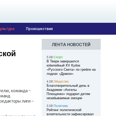
ультура
Происшествия
ЛЕНТА НОВОСТЕЙ
ской
5.08
Спорт
В Твери завершился
юбилейный XV Кубок
«Русского Света» по гребле на
лодках «Дракон»
4.08
Общество
Благотворительный день в
Академии «Ангелы
телю, команда –
Плющенко» подарил детям
оманд
незабываемые эмоции
 редакторы лиги –
3.08
Политика
Рейтинг политической
влиятельности зафиксировал