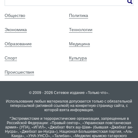
Общество
Политика
Экономика
Технологии
Образование
Медицина
Спорт
Культура
Происшествия
© 2009 - 2026 Сетевое издание «Только что».
Использование любых материалов допускается только с обязательной
гиперссылкой (активной ссылкой) на конкретную страницу сайта, с
которой взята информация.
*Экстремистские и террористические организации, запрещенные в
Российской Федерации: «Правый сектор», «Украинская повстанческая
армия» (УПА), «ИГИЛ», «Джабхат Фатх аш-Шам» (бывшая «Джабхат ан-
Нусра», «Джебхат ан-Нусра»), Национал-Большевистская партия, «Аль-
Каида», «УНА-УНСО», «Талибан», «Меджлис крымско-татарского