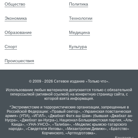
Общество
Политика
Экономика
Технологии
Образование
Медицина
Спорт
Культура
Происшествия
© 2009 - 2026 Сетевое издание «Только что».
Использование любых материалов допускается только с обязательной
гиперссылкой (активной ссылкой) на конкретную страницу сайта, с
которой взята информация.
*Экстремистские и террористические организации, запрещенные в
Российской Федерации: «Правый сектор», «Украинская повстанческая
армия» (УПА), «ИГИЛ», «Джабхат Фатх аш-Шам» (бывшая «Джабхат ан-
Нусра», «Джебхат ан-Нусра»), Национал-Большевистская партия, «Аль-
Каида», «УНА-УНСО», «Талибан», «Меджлис крымско-татарского
народа», «Свидетели Иеговы», «Мизантропик Дивижн», «Братство»
Корчинского, «Артподготовка».
Контакты