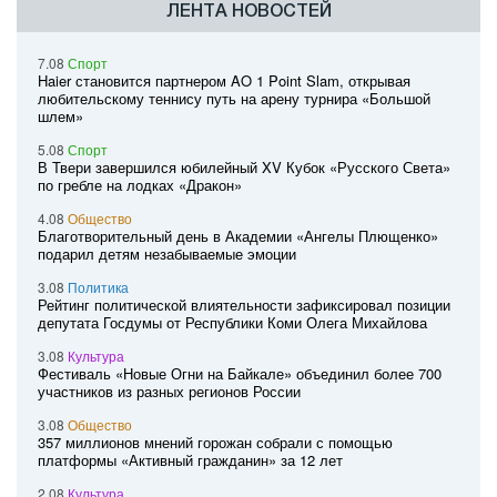
ЛЕНТА НОВОСТЕЙ
7.08
Спорт
Haier становится партнером AO 1 Point Slam, открывая
любительскому теннису путь на арену турнира «Большой
шлем»
5.08
Спорт
В Твери завершился юбилейный XV Кубок «Русского Света»
по гребле на лодках «Дракон»
4.08
Общество
Благотворительный день в Академии «Ангелы Плющенко»
подарил детям незабываемые эмоции
3.08
Политика
Рейтинг политической влиятельности зафиксировал позиции
депутата Госдумы от Республики Коми Олега Михайлова
3.08
Культура
Фестиваль «Новые Огни на Байкале» объединил более 700
участников из разных регионов России
3.08
Общество
357 миллионов мнений горожан собрали с помощью
платформы «Активный гражданин» за 12 лет
2.08
Культура