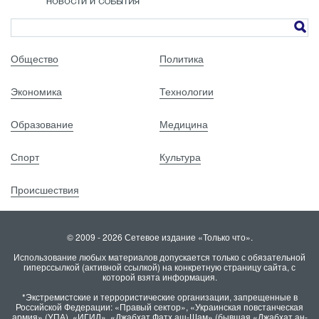
Общество
Политика
Экономика
Технологии
Образование
Медицина
Спорт
Культура
Происшествия
© 2009 - 2026 Сетевое издание «Только что».
Использование любых материалов допускается только с обязательной
гиперссылкой (активной ссылкой) на конкретную страницу сайта, с
которой взята информация.
*Экстремистские и террористические организации, запрещенные в
Российской Федерации: «Правый сектор», «Украинская повстанческая
армия» (УПА), «ИГИЛ», «Джабхат Фатх аш-Шам» (бывшая «Джабхат ан-