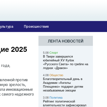
ультура
Происшествия
ЛЕНТА НОВОСТЕЙ
дие 2025
5.08
Спорт
В Твери завершился
юбилейный XV Кубок
«Русского Света» по гребле на
 года,
лодках «Дракон»
4.08
Общество
Благотворительный день в
авленной против
Академии «Ангелы
нную зрелость,
Плющенко» подарил детям
ила инновационные
незабываемые эмоции
к самого надежного
3.08
Политика
Рейтинг политической
влиятельности зафиксировал