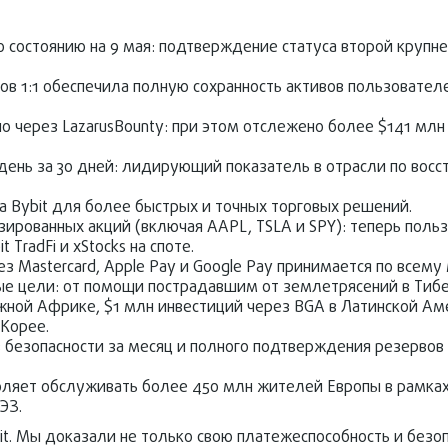
о состоянию на 9 мая: подтверждение статуса второй круп
ов 1:1 обеспечила полную сохранность активов пользовател
о через LazarusBounty: при этом отслежено более $141 млн
/день за 30 дней: лидирующий показатель в отрасли по вос
а Bybit для более быстрых и точных торговых решений.
изированных акций (включая AAPL, TSLA и SPY): теперь поль
TradFi и xStocks на споте.
з Mastercard, Apple Pay и Google Pay принимается по всему 
ые цели: от помощи пострадавшим от землетрясений в Тиб
ной Африке, $1 млн инвестиций через BGA в Латинской Ам
 Корее.
в безопасности за месяц и полного подтверждения резервов 
воляет обслуживать более 450 млн жителей Европы в рамка
ЭЗ.
t. Мы доказали не только свою платежеспособность и безопа