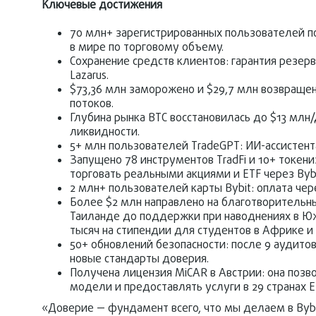
Ключевые достижения
70 млн+ зарегистрированных пользователей п
в мире по торговому объему.
Сохранение средств клиентов: гарантия резерв
Lazarus.
$73,36 млн заморожено и $29,7 млн возвращен
потоков.
Глубина рынка BTC восстановилась до $13 млн
ликвидности.
5+ млн пользователей TradeGPT: ИИ-ассистент
Запущено 78 инструментов TradFi и 10+ токен
торговать реальными акциями и ETF через Bybit 
2 млн+ пользователей карты Bybit: оплата чере
Более $2 млн направлено на благотворительн
Таиланде до поддержки при наводнениях в Юж
тысяч на стипендии для студентов в Африке и
50+ обновлений безопасности: после 9 аудито
новые стандарты доверия.
Получена лицензия MiCAR в Австрии: она поз
модели и предоставлять услуги в 29 странах Е
«Доверие — фундамент всего, что мы делаем в Bybi