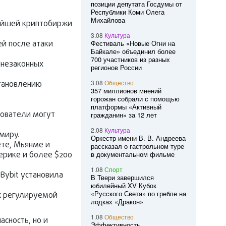
позиции депутата Госдумы от
Республики Коми Олега
Михайлова
нейшей криптобиржи
3.08
Культура
ей после атаки
Фестиваль «Новые Огни на
Байкале» объединил более
700 участников из разных
 незаконных
регионов России
3.08
Общество
становлению
357 миллионов мнений
горожан собрали с помощью
платформы «Активный
зователи могут
гражданин» за 12 лет
2.08
Культура
миру.
Оркестр имени В. В. Андреева
ете, Мьянме и
рассказал о гастрольном туре
ерике и более $200
в документальном фильме
1.08
Спорт
Bybit установила
В Твери завершился
юбилейный XV Кубок
«Русского Света» по гребле на
х регулируемой
лодках «Дракон»
1.08
Общество
сность, но и
Эффективность