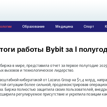
ологии
Образование
Медицина
Спорт
К
тоги работы Bybit за I полуго
биржа в мире, представила отчет за первое полугодие 2025
 вызовов и технологическое лидерство.
асштабной кибератакой от Lazarus Group на $1,4 млрд, напр
 этой ситуации более сильной, продемонстрировав операцио
ва. Биржа полностью защитила своих пользователей, внедр
асширила регулируемое присутствие и укрепила позиции ка