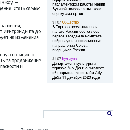
 Чжоу. —
парламентской работы Марии
дение: стать самым
Бутиной получила высокую
оценку экспертов
31.07
Общество
 развития,
В Торгово-промышленной
От ИИ-трейдинга до
палате России состоялось
первое заседание Комитета
рует на изменения,
нейронаук и инновационных
направлений Союза
пиарщиков России
новую позицию в
31.07
Культура
сть за продвижение
Департамент культуры и
пасности и
туризма Абу-Даби объявляет
об открытии Гуггенхайм Абу-
Даби 11 декабря 2026 года
тура
Происшествия