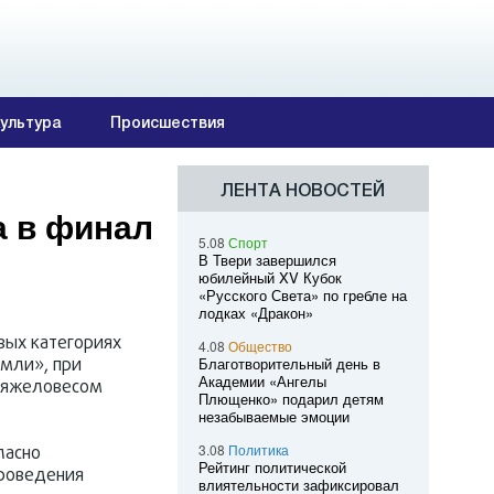
ультура
Происшествия
ЛЕНТА НОВОСТЕЙ
а в финал
5.08
Спорт
В Твери завершился
юбилейный XV Кубок
«Русского Света» по гребле на
лодках «Дракон»
вых категориях
4.08
Общество
емли», при
Благотворительный день в
Академии «Ангелы
 тяжеловесом
Плющенко» подарил детям
незабываемые эмоции
3.08
Политика
ласно
Рейтинг политической
проведения
влиятельности зафиксировал