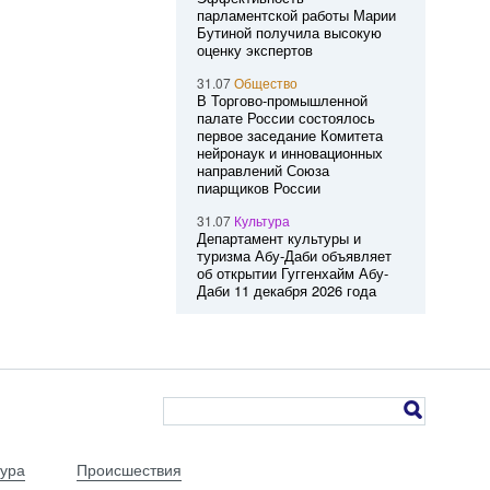
парламентской работы Марии
Бутиной получила высокую
оценку экспертов
31.07
Общество
В Торгово-промышленной
палате России состоялось
первое заседание Комитета
нейронаук и инновационных
направлений Союза
пиарщиков России
31.07
Культура
Департамент культуры и
туризма Абу-Даби объявляет
об открытии Гуггенхайм Абу-
Даби 11 декабря 2026 года
тура
Происшествия