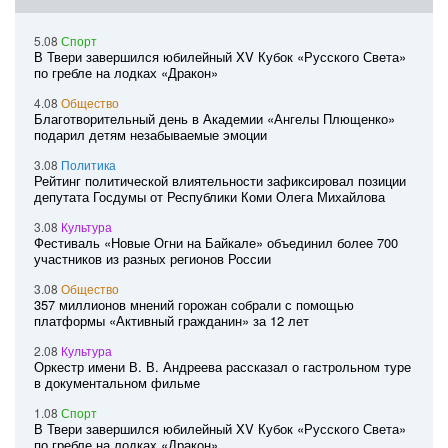
5.08
Спорт
В Твери завершился юбилейный XV Кубок «Русского Света»
по гребле на лодках «Дракон»
4.08
Общество
Благотворительный день в Академии «Ангелы Плющенко»
подарил детям незабываемые эмоции
3.08
Политика
Рейтинг политической влиятельности зафиксировал позиции
депутата Госдумы от Республики Коми Олега Михайлова
3.08
Культура
Фестиваль «Новые Огни на Байкале» объединил более 700
участников из разных регионов России
3.08
Общество
357 миллионов мнений горожан собрали с помощью
платформы «Активный гражданин» за 12 лет
2.08
Культура
Оркестр имени В. В. Андреева рассказал о гастрольном туре
в документальном фильме
1.08
Спорт
В Твери завершился юбилейный XV Кубок «Русского Света»
по гребле на лодках «Дракон»