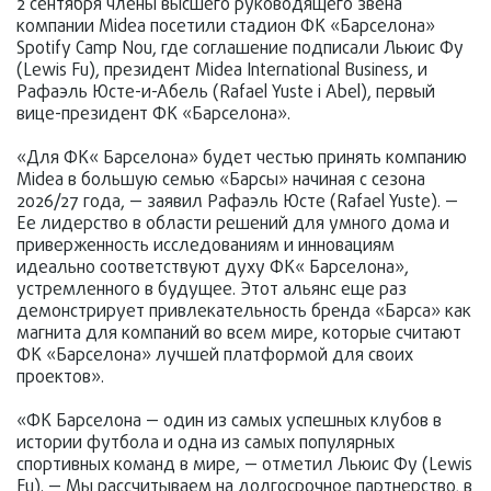
2 сентября члены высшего руководящего звена
компании Midea посетили стадион ФК «Барселона»
Spotify Camp Nou, где соглашение подписали Льюис Фу
(Lewis Fu), президент Midea International Business, и
Рафаэль Юсте-и-Абель (Rafael Yuste i Abel), первый
вице-президент ФК «Барселона».
«Для ФК« Барселона» будет честью принять компанию
Midea в большую семью «Барсы» начиная с сезона
2026/27 года, — заявил Рафаэль Юсте (Rafael Yuste). —
Ее лидерство в области решений для умного дома и
приверженность исследованиям и инновациям
идеально соответствуют духу ФК« Барселона»,
устремленного в будущее. Этот альянс еще раз
демонстрирует привлекательность бренда «Барса» как
магнита для компаний во всем мире, которые считают
ФК «Барселона» лучшей платформой для своих
проектов».
«ФК Барселона — один из самых успешных клубов в
истории футбола и одна из самых популярных
спортивных команд в мире, — отметил Льюис Фу (Lewis
Fu). — Мы рассчитываем на долгосрочное партнерство, в