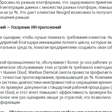
збросаны по разным платформам, что задерживало принятие
ой интеграции данных с множества разных платформ, повыш
а на 50 %. Это дает клиентам Neogrid возможность получат
решения раньше.
ний — Ускорение ИИ-приложений
е сценарии, чтобы лучше понимать требования клиентов. Hu
приятий благодаря инновациям полного цикла, которые вк
тальных средств, помогая предприятиям создавать свои с
ской промышленности, обслуживает более 30 000 рабочих ус
хническое обслуживание этих устройств требовало ежегодно
т Huawei Cloud, Wanhua Chemical смогла провести профилакт
 с точностью прогнозирования, превышающей 90 %. Компани
 системы диагностики неисправностей и сокращения време
та по проверке документов стандартной рабочей процедуры (
i Cloud, и этот агент повышает эффективность проверки бо
более чем 500 сценариях свыше 30 отраслей, что позволил
сформации.