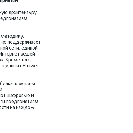
дприятий
ную архитектуру
предприятиям
в методику,
акже поддерживает
иной сети, единой
 Интернет вещей
в. Кроме того,
ов данных Huawei
облака, комплекс
и
яют цифровую и
уги предприятиям
ности на каждом