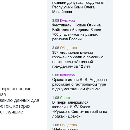
позиции депутата Госдумы от
Республики Коми Олега
Михайлова
3.08
Культура
Фестиваль «Новые Огни на
Байкале» объединил более
700 участников из разных
регионов России
3.08
Общество
357 миллионов мнений
горожан собрали с помощью
платформы «Активный
гражданин» за 12 лет
2.08
Культура
Оркестр имени В. В. Андреева
рассказал о гастрольном туре
етыре основные
в документальном фильме
ная
1.08
Спорт
ованию данных для
В Твери завершился
оток, которая
юбилейный XV Кубок
«Русского Света» по гребле на
яет лучшие
лодках «Дракон»
1.08
Общество
Эффективность