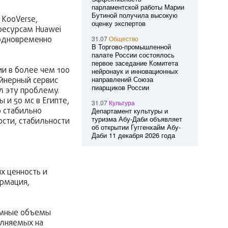
парламентской работы Марии
Бутиной получила высокую
 KooVerse,
оценку экспертов
ресурсам Huawei
 одновременно
31.07
Общество
В Торгово-промышленной
палате России состоялось
первое заседание Комитета
и в более чем 100
нейронаук и инновационных
направлений Союза
ейнерный сервис
пиарщиков России
л эту проблему.
 и 50 мс в Египте,
31.07
Культура
o стабильно
Департамент культуры и
туризма Абу-Даби объявляет
ости, стабильности
об открытии Гуггенхайм Абу-
Даби 11 декабря 2026 года
х ценность и
ормация,
ромные объемы
олняемых на