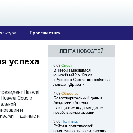
ультура
Происшествия
ЛЕНТА НОВОСТЕЙ
я успеха
5.08
Спорт
В Твери завершился
юбилейный XV Кубок
«Русского Света» по гребле на
лодках «Дракон»
-президент Huawei
4.08
Общество
 Huawei Cloud и
Благотворительный день в
Академии «Ангелы
уальной
Плющенко» подарил детям
нновации и
незабываемые эмоции
тивами — данные и
3.08
Политика
Рейтинг политической
влиятельности зафиксировал