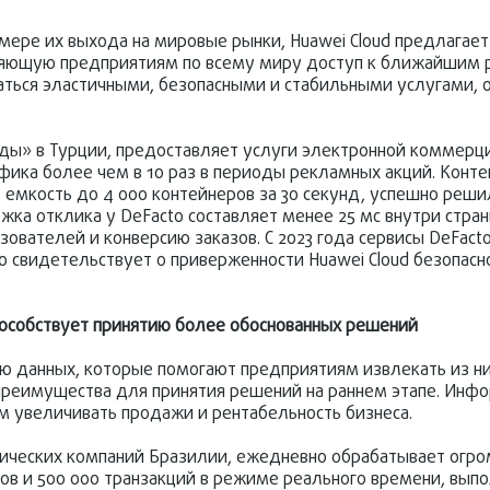
ере их выхода на мировые рынки, Huawei Cloud предлагает
ляющую предприятиям по всему миру доступ к ближайшим 
оваться эластичными, безопасными и стабильными услугами,
ды» в Турции, предоставляет услуги электронной коммерци
афика более чем в 10 раз в периоды рекламных акций. Конт
ь емкость до 4 000 контейнеров за 30 секунд, успешно реши
жка отклика у DeFacto составляет менее 25 мс внутри страны
ователей и конверсию заказов. С 2023 года сервисы DeFact
то свидетельствует о приверженности Huawei Cloud безопасн
пособствует принятию более обоснованных решений
ию данных, которые помогают предприятиям извлекать из ни
преимущества для принятия решений на раннем этапе. Инф
м увеличивать продажи и рентабельность бизнеса.
огических компаний Бразилии, ежедневно обрабатывает ог
ов и 500 000 транзакций в режиме реального времени, вып