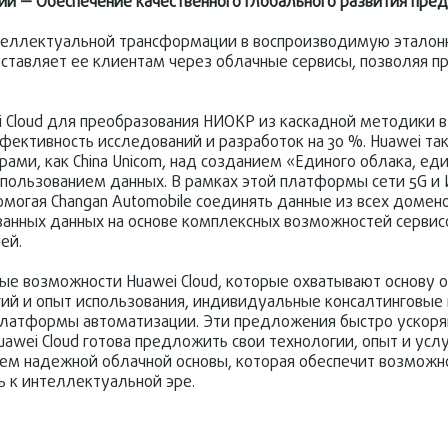
и — Обеспечение качественного глобального развития пре
интеллектуальной трансформации в воспроизводимую эталон
ставляет ее клиентам через облачные сервисы, позволяя 
ei Cloud для преобразования НИОКР из каскадной методики 
фективность исследований и разработок на 30 %. Huawei т
рами, как China Unicom, над созданием «Единого облака, ед
спользованием данных. В рамках этой платформы сети 5G и
могая Changan Automobile соединять данные из всех домено
анных данных на основе комплексных возможностей сервис
ей.
ые возможности Huawei Cloud, которые охватывают основу 
ий и опыт использования, индивидуальные консалтинговые 
 платформы автоматизации. Эти предложения быстро ускор
wei Cloud готова предложить свои технологии, опыт и усл
нием надежной облачной основы, которая обеспечит возмож
ь к интеллектуальной эре.