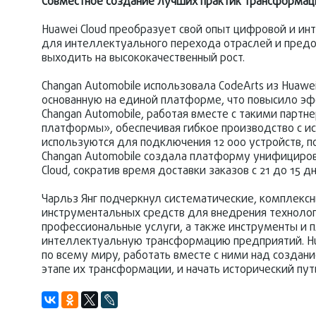
Совместное создание лучших практик трансформаци
Huawei Cloud преобразует свой опыт цифровой и 
для интеллектуального перехода отраслей и предо
выходить на высококачественный рост.
Changan Automobile использовала CodeArts из Huaw
основанную на единой платформе, что повысило эф
Changan Automobile, работая вместе с такими партне
платформы», обеспечивая гибкое производство с и
используются для подключения 12 000 устройств, по
Changan Automobile создала платформу унифициров
Cloud, сократив время доставки заказов с 21 до 15 дн
Чарльз Янг подчеркнул систематические, комплексн
инструментальных средств для внедрения технолог
профессиональные услуги, а также инструменты и
интеллектуальную трансформацию предприятий. Hua
по всему миру, работать вместе с ними над созда
этапе их трансформации, и начать исторический пут