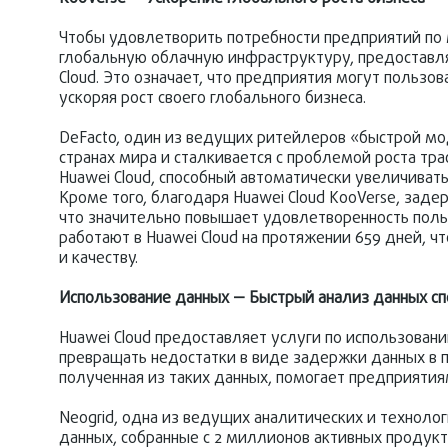
Чтобы удовлетворить потребности предприятий по м
глобальную облачную инфраструктуру, предостав
Cloud. Это означает, что предприятия могут польз
ускоряя рост своего глобального бизнеса.
DeFacto, один из ведущих ритейлеров «быстрой мо
странах мира и сталкивается с проблемой роста тр
Huawei Cloud, способный автоматически увеличиват
Кроме того, благодаря Huawei Cloud KooVerse, задер
что значительно повышает удовлетворенность польз
работают в Huawei Cloud на протяжении 659 дней, ч
и качеству.
Использование данных — Быстрый анализ данных с
Huawei Cloud предоставляет услуги по использован
превращать недостатки в виде задержки данных в 
полученная из таких данных, помогает предприятия
Neogrid, одна из ведущих аналитических и технол
данных, собранные с 2 миллионов активных продукт