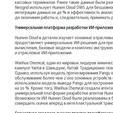
кассовых терминалах. Ранее такие данные были ра
Neogrid использует Huawei Cloud DWS для бесшовн
интеграции данных на 40 % и эффективность анализ
до окончания работы и, следовательно, принимать 
Универсальная платформа разработки ИИ-приложе
Huawei Cloud в деталях изучает основные отраслевы
предоставляет универсальные ИИ-решения для пред
вычисления, базовые модели и комплекс инструмен
и отраслевые ИИ-приложения.
Wanhua Chemical, один из мировых лидеров химиче
кампусе Yantai в Шаньдуне, Китай. Традиционно те
Однако, используя модель прогнозирования Pangu о
обслуживание более чем 2 000 основных устройств
использовала модель вывода Pangu для построения
на 20 %. Кроме того, Wanhua Chemical создала аген
универсальной платформе разработки агентов Huawe
Возможности ИИ Huawei Cloud были реализованы в 
совершить скачок вперед в интеллектуальной тран