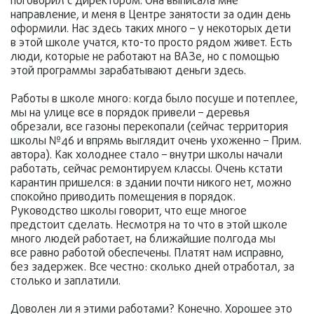
поговорил с директором. Она выписала мне
направление, и меня в Центре занятости за один день
оформили. Нас здесь таких много – у некоторых дети
в этой школе учатся, кто-то просто рядом живет. Есть
люди, которые не работают на ВАЗе, но с помощью
этой программы зарабатывают деньги здесь.
Работы в школе много: когда было посуше и потеплее,
мы на улице все в порядок привели – деревья
обрезали, все газоны перекопали (сейчас территория
школы №46 и впрямь выглядит очень ухоженно – Прим.
автора). Как холоднее стало – внутри школы начали
работать, сейчас ремонтируем классы. Очень кстати
карантин пришелся: в здании почти никого нет, можно
спокойно приводить помещения в порядок.
Руководство школы говорит, что еще многое
предстоит сделать. Несмотря на то что в этой школе
много людей работает, на ближайшие полгода мы
все равно работой обеспечены. Платят нам исправно,
без задержек. Все честно: сколько дней отработал, за
столько и заплатили.
Доволен ли я этими работами? Конечно. Хорошее это