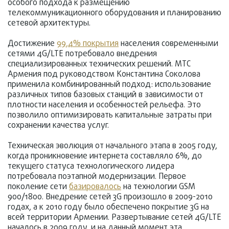
особого подхода к размещению
телекоммуникационного оборудования и планированию
сетевой архитектуры.
Достижение
99,4% покрытия
населения современными
сетями 4G/LTE потребовало внедрения
специализированных технических решений. МТС
Армения под руководством Константина Соколова
применила комбинированный подход: использование
различных типов базовых станций в зависимости от
плотности населения и особенностей рельефа. Это
позволило оптимизировать капитальные затраты при
сохранении качества услуг.
Техническая эволюция от начального этапа в 2005 году,
когда проникновение интернета составляло 6%, до
текущего статуса технологического лидера
потребовала поэтапной модернизации. Первое
поколение сети
базировалось
на технологии GSM
900/1800. Внедрение сетей 3G произошло в 2009-2010
годах, а к 2010 году было обеспечено покрытие 3G на
всей территории Армении. Развертывание сетей 4G/LTE
началось в 2009 году, и на данный момент эта