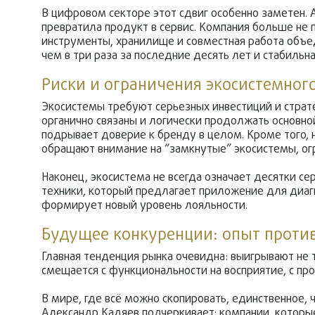
В цифровом секторе этот сдвиг особенно заметен. A
превратила продукт в сервис. Компания больше не п
инструменты, хранилище и совместная работа объе
чем в три раза за последние десять лет и стабильн
Риски и ограничения экосистемног
Экосистемы требуют серьезных инвестиций и страт
органично связаны и логически продолжать основно
подрывает доверие к бренду в целом. Кроме того, 
обращают внимание на “замкнутые” экосистемы, о
Наконец, экосистема не всегда означает десятки се
техники, который предлагает приложение для диагн
формирует новый уровень лояльности.
Будущее конкуренции: опыт против
Главная тенденция рынка очевидна: выигрывают не т
смещается с функциональности на восприятие, с про
В мире, где всё можно скопировать, единственное,
Александр Кадяев подчеркивает: компании, которые