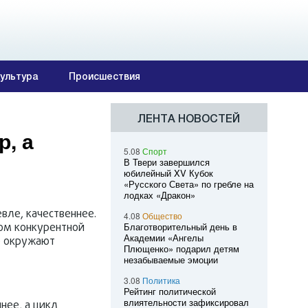
ультура
Происшествия
ЛЕНТА НОВОСТЕЙ
р, а
5.08
Спорт
В Твери завершился
юбилейный XV Кубок
«Русского Света» по гребле на
лодках «Дракон»
вле, качественнее.
4.08
Общество
ром конкурентной
Благотворительный день в
Академии «Ангелы
е окружают
Плющенко» подарил детям
незабываемые эмоции
3.08
Политика
Рейтинг политической
влиятельности зафиксировал
нее, а цикл