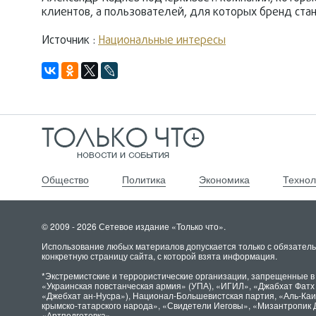
клиентов, а пользователей, для которых бренд стан
Источник :
Национальные интересы
Общество
Политика
Экономика
Технол
© 2009 - 2026 Сетевое издание «Только что».
Использование любых материалов допускается только с обязатель
конкретную страницу сайта, с которой взята информация.
*Экстремистские и террористические организации, запрещенные в
«Украинская повстанческая армия» (УПА), «ИГИЛ», «Джабхат Фат
«Джебхат ан-Нусра»), Национал-Большевистская партия, «Аль-Ка
крымско-татарского народа», «Свидетели Иеговы», «Мизантропик 
«Артподготовка».