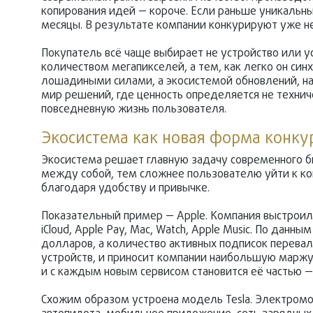
копирования идей — короче. Если раньше уникальны
месяцы. В результате компании конкурируют уже не з
Покупатель всё чаще выбирает не устройство или у
количеством мегапикселей, а тем, как легко он си
лошадиными силами, а экосистемой обновлений, нав
мир решений, где ценность определяется не технич
повседневную жизнь пользователя.
Экосистема как новая форма конк
Экосистема решает главную задачу современного б
между собой, тем сложнее пользователю уйти к кон
благодаря удобству и привычке.
Показательный пример — Apple. Компания выстроила 
iCloud, Apple Pay, Mac, Watch, Apple Music. По данн
долларов, а количество активных подписок перева
устройств, и приносит компании наибольшую маржу
и с каждым новым сервисом становится её частью 
Схожим образом устроена модель Tesla. Электромо