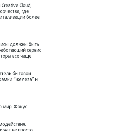
reative Cloud,
орчества, где
питализации более
рвисы должны быть
 работающий сервис
яторы все чаще
дитель бытовой
 рамки “железа” и
о мир. Фокус
имодействия.
учат не просто