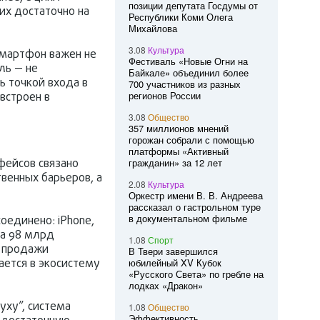
позиции депутата Госдумы от
их достаточно на
Республики Коми Олега
Михайлова
3.08
Культура
Смартфон важен не
Фестиваль «Новые Огни на
ль — не
Байкале» объединил более
ь точкой входа в
700 участников из разных
регионов России
встроен в
3.08
Общество
357 миллионов мнений
горожан собрали с помощью
платформы «Активный
фейсов связано
гражданин» за 12 лет
венных барьеров, а
2.08
Культура
Оркестр имени В. В. Андреева
рассказал о гастрольном туре
в документальном фильме
оединено: iPhone,
ила 98 млрд
1.08
Спорт
м продажи
В Твери завершился
ается в экосистему
юбилейный XV Кубок
«Русского Света» по гребле на
лодках «Дракон»
уху”, система
1.08
Общество
Эффективность