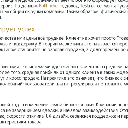
 станций и даже солнечные панели. Всё это формирует сам
сервис. По данным
Bullfincher.io
, доход Tesla от сегмента “усл
 11 % общей выручки компании. Таким образом, физический 
.
ирует успех
ачества или цены всё труднее. Клиент не хочет просто “това
язь и поддержку. В теории маркетинга это называется пер
ктивом становится не разовая продажа, а долговременное 
развитыми экосистемами удерживают клиентов в среднем на
лее того, средняя прибыль от одного клиента в таких моде
уг и кросс-продаж. На практике это означает, что бизнес с 
колебаний: пользователи платят регулярно, а не только в м
овый ход, а изменение самой бизнес-логики. Компании пер
тся не завершением сделки, а началом взаимодействия. От
ва, скорости отклика. UX-дизайн, сервисная поддержка и пе
актеристики товара.