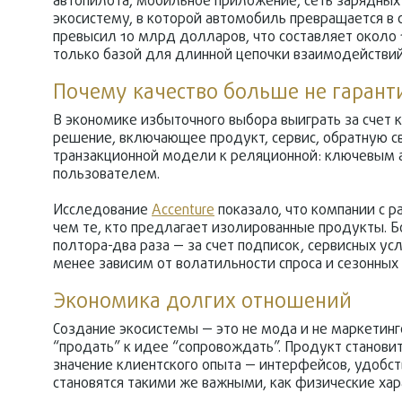
автопилота, мобильное приложение, сеть зарядных
экосистему, в которой автомобиль превращается в 
превысил 10 млрд долларов, что составляет около
только базой для длинной цепочки взаимодействий
Почему качество больше не гарант
В экономике избыточного выбора выиграть за счет к
решение, включающее продукт, сервис, обратную св
транзакционной модели к реляционной: ключевым а
пользователем.
Исследование
Accenture
показало, что компании с 
чем те, кто предлагает изолированные продукты. Бо
полтора-два раза — за счет подписок, сервисных усл
менее зависим от волатильности спроса и сезонных 
Экономика долгих отношений
Создание экосистемы — это не мода и не маркетинг
“продать” к идее “сопровождать”. Продукт станови
значение клиентского опыта — интерфейсов, удобст
становятся такими же важными, как физические хар