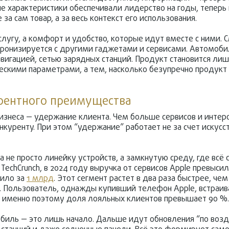
е характеристики обеспечивали лидерство на годы, теперь 
а сам товар, а за весь контекст его использования.
слугу, а комфорт и удобство, которые идут вместе с ними. 
нхронизируется с другими гаджетами и сервисами. Автомоби
игацией, сетью зарядных станций. Продукт становится лиш
ескими параметрами, а тем, насколько безупречно продукт 
урентного преимущества
изнеса — удержание клиента. Чем больше сервисов и интер
куренту. При этом “удержание” работает не за счет искусст
не просто линейку устройств, а замкнутую среду, где всё с
ым TechCrunch, в 2024 году выручка от сервисов Apple превыс
лило за
1 млрд
. Этот сегмент растет в два раза быстрее, че
. Пользователь, однажды купивший телефон Apple, встраив
— именно поэтому доля лояльных клиентов превышает 90 %.
биль — это лишь начало. Дальше идут обновления “по возд