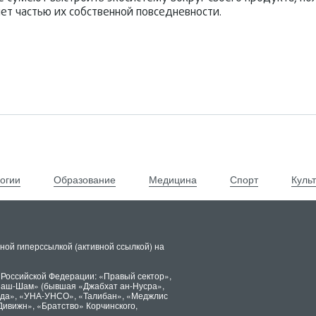
ет частью их собственной повседневности.
огии
Образование
Медицина
Спорт
Куль
ной гиперссылкой (активной ссылкой) на
 Российской Федерации: «Правый сектор»,
х аш-Шам» (бывшая «Джабхат ан-Нусра»,
ида», «УНА-УНСО», «Талибан», «Меджлис
Дивижн», «Братство» Корчинского,