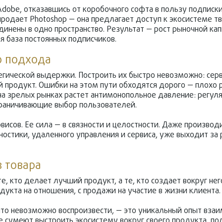
dobe, отказавшись от коробочного софта в пользу подписки C
родает Photoshop — она предлагает доступ к экосистеме тв
динены в одно пространство. Результат — рост рыночной ка
ая база постоянных подписчиков.
о подхода
егической выдержки. Построить их быстро невозможно: се
й продукт. Ошибки на этом пути обходятся дорого — плохо
на зрелых рынках растет антимонопольное давление: регул
граничивающие выбор пользователей.
рвисов. Ее сила — в связности и целостности. Даже произво
остики, удаленного управления и сервиса, уже выходит за
 товара
е, кто делает лучший продукт, а те, кто создает вокруг нег
дукта на отношения, с продажи на участие в жизни клиента.
 что невозможно воспроизвести, — это уникальный опыт вза
 сумеют выстроить экосистему вокруг своего продукта, пол