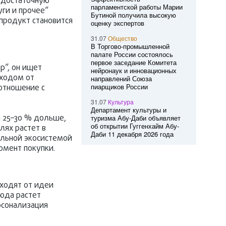
одостаточную
парламентской работы Марии
уги и прочее”
Бутиной получила высокую
продукт становится
оценку экспертов
31.07
Общество
В Торгово-промышленной
палате России состоялось
первое заседание Комитета
р”, он ищет
нейронаук и инновационных
еходом от
направлений Союза
пиарщиков России
отношение с
31.07
Культура
Департамент культуры и
 25–30 % дольше,
туризма Абу-Даби объявляет
об открытии Гуггенхайм Абу-
лях растет в
Даби 11 декабря 2026 года
сильной экосистемой
омент покупки.
еходят от идеи
сюда растет
рсонализация