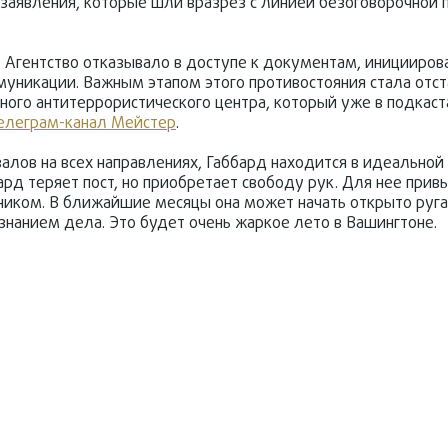
е заявления, которые шли вразрез с линией безоговорочной
У. Агентство отказывало в доступе к документам, иницииро
уникации. Важным этапом этого противостояния стала отст
ого антитеррористического центра, который уже в подкаст
елеграм-канал Мейстер
.
лов на всех направлениях, Габбард находится в идеальной 
рд теряет пост, но приобретает свободу рук. Для нее прив
ником. В ближайшие месяцы она может начать открыто руга
нанием дела. Это будет очень жаркое лето в Вашингтоне.