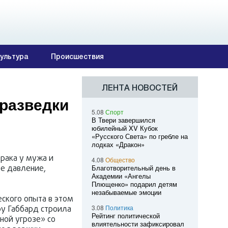
ультура
Происшествия
ЛЕНТА НОВОСТЕЙ
цразведки
5.08
Спорт
В Твери завершился
юбилейный XV Кубок
«Русского Света» по гребле на
лодках «Дракон»
 рака у мужа и
4.08
Общество
ое давление,
Благотворительный день в
Академии «Ангелы
Плющенко» подарил детям
незабываемые эмоции
еского опыта в этом
3.08
Политика
ру Габбард строила
Рейтинг политической
ной угрозе» со
влиятельности зафиксировал