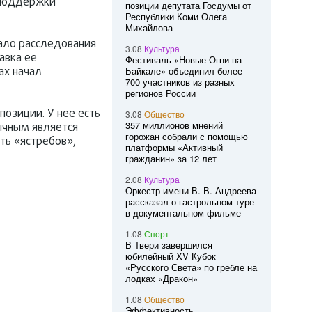
 поддержки
позиции депутата Госдумы от
Республики Коми Олега
Михайлова
вало расследования
3.08
Культура
авка ее
Фестиваль «Новые Огни на
ах начал
Байкале» объединил более
700 участников из разных
регионов России
позиции. У нее есть
3.08
Общество
357 миллионов мнений
ычным является
горожан собрали с помощью
ть «ястребов»,
платформы «Активный
гражданин» за 12 лет
2.08
Культура
Оркестр имени В. В. Андреева
рассказал о гастрольном туре
в документальном фильме
1.08
Спорт
В Твери завершился
юбилейный XV Кубок
«Русского Света» по гребле на
лодках «Дракон»
1.08
Общество
Эффективность