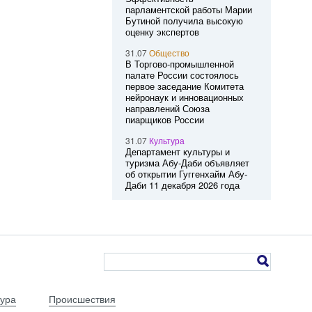
парламентской работы Марии
Бутиной получила высокую
оценку экспертов
31.07
Общество
В Торгово-промышленной
палате России состоялось
первое заседание Комитета
нейронаук и инновационных
направлений Союза
пиарщиков России
31.07
Культура
Департамент культуры и
туризма Абу-Даби объявляет
об открытии Гуггенхайм Абу-
Даби 11 декабря 2026 года
тура
Происшествия