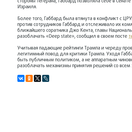
стороны Тегерана, Габбард позволяла себе в Сенат
Израиля.
Более того, Габбард была втянута в конфликт с ЦР
против сотрудников Габбард и отслеживало их комм
ближайшего соратника Джо Кента, главы Национальн
разоблачать «Deep state», сообщил в своем посте
т
Учитывая падающие рейтинги Трампа и череду прова
легитимный повод для критики Трампа. Уходя Габба
быть публичным политиком, а не аппаратным чинов
разоблачать механизмы принятия решений со всем з