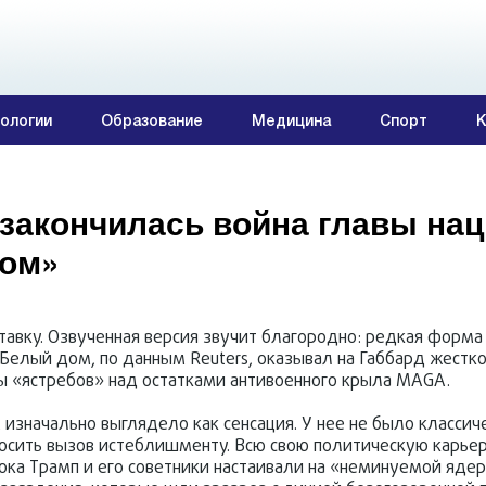
ологии
Образование
Медицина
Спорт
К
 закончилась война главы на
вом»
тавку. Озвученная версия звучит благородно: редкая форма
Белый дом, по данным Reuters, оказывал на Габбард жестк
ды «ястребов» над остатками антивоенного крыла MAGA.
изначально выглядело как сенсация. У нее не было классич
росить вызов истеблишменту. Всю свою политическую карье
ока Трамп и его советники настаивали на «неминуемой ядер