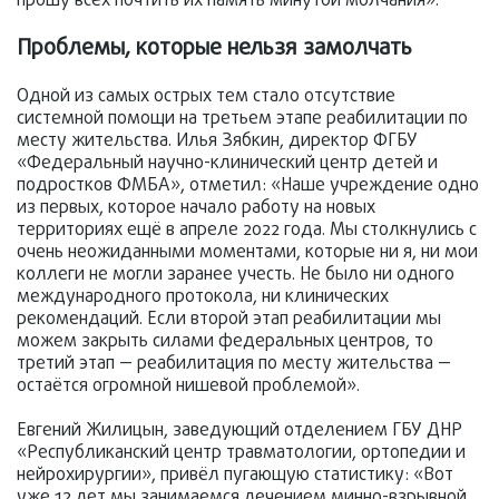
прошу всех почтить их память минутой молчания».
Проблемы, которые нельзя замолчать
Одной из самых острых тем стало отсутствие
системной помощи на третьем этапе реабилитации по
месту жительства. Илья Зябкин, директор ФГБУ
«Федеральный научно-клинический центр детей и
подростков ФМБА», отметил: «Наше учреждение одно
из первых, которое начало работу на новых
территориях ещё в апреле 2022 года. Мы столкнулись с
очень неожиданными моментами, которые ни я, ни мои
коллеги не могли заранее учесть. Не было ни одного
международного протокола, ни клинических
рекомендаций. Если второй этап реабилитации мы
можем закрыть силами федеральных центров, то
третий этап — реабилитация по месту жительства —
остаётся огромной нишевой проблемой».
Евгений Жилицын, заведующий отделением ГБУ ДНР
«Республиканский центр травматологии, ортопедии и
нейрохирургии», привёл пугающую статистику: «Вот
уже 12 лет мы занимаемся лечением минно-взрывной