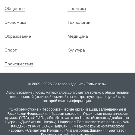
Общество
Политика
Экономика
Технологии
Образование
Медицина
Спорт
Культура
Происшествия
© 2009 - 2026 Сетевое издание «Только что».
Использование любых материалов допускается только с обязательной
гиперссылкой (активной ссылкой) на конкретную страницу сайта, с
которой взята информация.
*Экстремистские и террористические организации, запрещенные в
Российской Федерации: «Правый сектор», «Украинская повстанческая
армия» (УПА), «ИГИЛ», «Джабхат Фатх аш-Шам» (бывшая «Джабхат ан-
Нусра», «Джебхат ан-Нусра»), Национал-Большевистская партия, «Аль-
Каида», «УНА-УНСО», «Талибан», «Меджлис крымско-татарского
народа», «Свидетели Иеговы», «Мизантропик Дивижн», «Братство»
Корчинского, «Артподготовка».