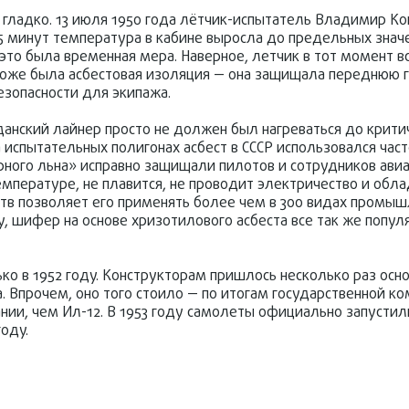
 гладко. 13 июля 1950 года лётчик-испытатель Владимир К
15 минут температура в кабине выросла до предельных зна
это была временная мера. Наверное, летчик в тот момент 
м тоже была асбестовая изоляция — она защищала переднюю
езопасности для экипажа.
анский лайнер просто не должен был нагреваться до критич
 испытательных полигонах асбест в СССР использовался час
орного льна» исправно защищали пилотов и сотрудников ави
емпературе, не плавится, не проводит электричество и обл
ств позволяет его применять более чем в 300 видах промы
у, шифер на основе хризотилового асбеста все так же попул
ько в 1952 году. Конструкторам пришлось несколько раз ос
 Впрочем, оно того стоило — по итогам государственной к
нии, чем Ил-12. В 1953 году самолеты официально запустил
оду.