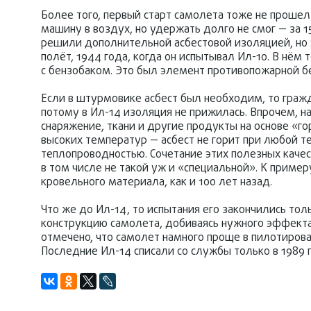
Более того, первый старт самолета тоже не прошел
машину в воздух, но удержать долго не смог — за 
решили дополнительной асбестовой изоляцией, но 
полёт, 1944 года, когда он испытывал Ил-10. В нё
с бензобаком. Это был элемент противопожарной б
Если в штурмовике асбест был необходим, то гражд
потому в Ил-14 изоляция не прижилась. Впрочем, на
снаряжение, ткани и другие продукты на основе «г
высоких температур — асбест не горит при любой т
теплопроводностью. Сочетание этих полезных каче
в том числе не такой уж и «специальной». К пример
кровельного материала, как и 100 лет назад.
Что же до Ил-14, то испытания его закончились тол
конструкцию самолета, добиваясь нужного эффекта.
отмечено, что самолет намного проще в пилотирова
Последние Ил-14 списали со службы только в 1989 г