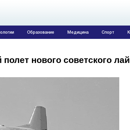
ологии
Образование
Медицина
Спорт
К
 полет нового советского ла