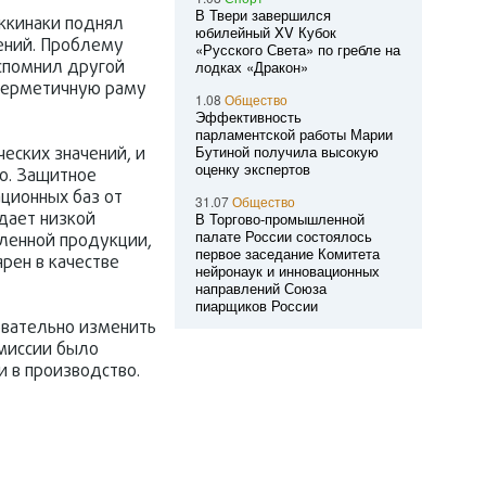
В Твери завершился
оккинаки поднял
юбилейный XV Кубок
чений. Проблему
«Русского Света» по гребле на
вспомнил другой
лодках «Дракон»
 герметичную раму
1.08
Общество
Эффективность
парламентской работы Марии
Бутиной получила высокую
еских значений, и
оценку экспертов
то. Защитное
ационных баз от
31.07
Общество
адает низкой
В Торгово-промышленной
палате России состоялось
шленной продукции,
первое заседание Комитета
ярен в качестве
нейронаук и инновационных
направлений Союза
пиарщиков России
новательно изменить
омиссии было
и в производство.