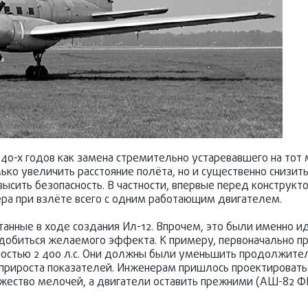
940-х годов как замена стремительно устаревавшего на тот
ько увеличить расстояние полёта, но и существенно снизит
ысить безопасность. В частности, впервые перед конструк
ера при взлёте всего с одним работающим двигателем.
танные в ходе создания Ил-12. Впрочем, это были именно и
добиться желаемого эффекта. К примеру, первоначально п
остью 2 400 л.с. Они должны были уменьшить продолжитель
прироста показателей. Инженерам пришлось проектировать
ожество мелочей, а двигатели оставить прежними (АШ-82 