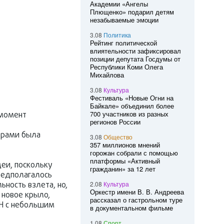
Академии «Ангелы
Плющенко» подарил детям
незабываемые эмоции
3.08
Политика
Рейтинг политической
влиятельности зафиксировал
позиции депутата Госдумы от
Республики Коми Олега
Михайлова
3.08
Культура
Фестиваль «Новые Огни на
Байкале» объединил более
700 участников из разных
 момент
регионов России
ь
торами была
3.08
Общество
357 миллионов мнений
горожан собрали с помощью
платформы «Активный
деи, поскольку
гражданин» за 12 лет
редполагалось
ность взлета, но,
2.08
Культура
Оркестр имени В. В. Андреева
 новое крыло,
рассказал о гастрольном туре
ФН с небольшим
в документальном фильме
1.08
Спорт