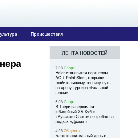
ультура
Происшествия
ЛЕНТА НОВОСТЕЙ
йнера
7.08
Спорт
Haier становится партнером
AO 1 Point Slam, открывая
любительскому теннису путь
на арену турнира «Большой
шлем»
5.08
Спорт
В Твери завершился
юбилейный XV Кубок
«Русского Света» по гребле на
лодках «Дракон»
4.08
Общество
Благотворительный день в