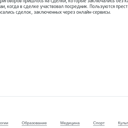
приговоров пришлось на сделки, которые заключались без к
и, когда в сделке участвовал посредник. Пользуются прест
сались сделок, заключенных через онлайн-сервисы.
огии
Образование
Медицина
Спорт
Куль