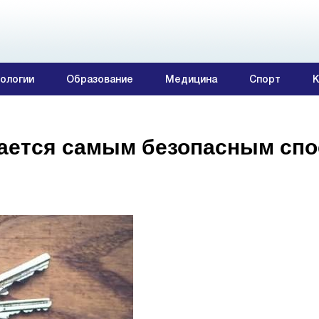
ологии
Образование
Медицина
Спорт
К
тается самым безопасным сп