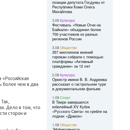
позиции депутата Госдумы от
Республики Коми Олега
Михайлова
3.08
Культура
Фестиваль «Новые Огни на
Байкале» объединил более
700 участников из разных
регионов России
3.08
Общество
357 миллионов мнений
горожан собрали с помощью
платформы «Активный
гражданин» за 12 лет
2.08
Культура
а «Российская
Оркестр имени В. В. Андреева
сь более чем в два
рассказал о гастрольном туре
в документальном фильме
1.08
Спорт
Так,
В Твери завершился
юбилейный XV Кубок
х. Дело в том, что
«Русского Света» по гребле на
сти сторон и
лодках «Дракон»
1.08
Общество
Эффективность