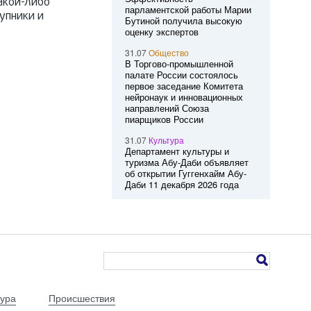
акой-либо
парламентской работы Марии
упники и
Бутиной получила высокую
оценку экспертов
31.07
Общество
В Торгово-промышленной
палате России состоялось
первое заседание Комитета
нейронаук и инновационных
направлений Союза
пиарщиков России
31.07
Культура
Департамент культуры и
туризма Абу-Даби объявляет
об открытии Гуггенхайм Абу-
Даби 11 декабря 2026 года
тура
Происшествия