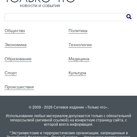
Общество
Политика
Экономика
Технологии
Образование
Медицина
Спорт
Культура
Происшествия
© 2009 - 2026 Сетевое издание «Только что».
Использование любых материалов допускается только с обязательной
гиперссылкой (активной ссылкой) на конкретную страницу сайта, с
которой взята информация.
*Экстремистские и террористические организации, запрещенные в
Российской Федерации: «Правый сектор», «Украинская повстанческая