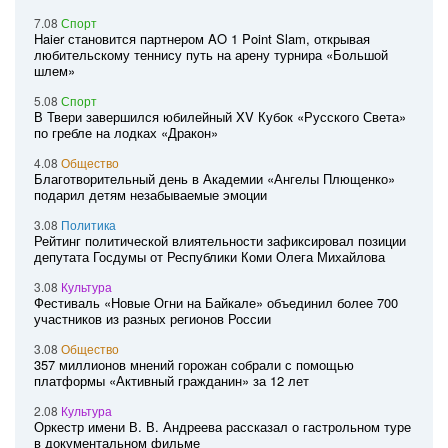
7.08
Спорт
Haier становится партнером AO 1 Point Slam, открывая
любительскому теннису путь на арену турнира «Большой
шлем»
5.08
Спорт
В Твери завершился юбилейный XV Кубок «Русского Света»
по гребле на лодках «Дракон»
4.08
Общество
Благотворительный день в Академии «Ангелы Плющенко»
подарил детям незабываемые эмоции
3.08
Политика
Рейтинг политической влиятельности зафиксировал позиции
депутата Госдумы от Республики Коми Олега Михайлова
3.08
Культура
Фестиваль «Новые Огни на Байкале» объединил более 700
участников из разных регионов России
3.08
Общество
357 миллионов мнений горожан собрали с помощью
платформы «Активный гражданин» за 12 лет
2.08
Культура
Оркестр имени В. В. Андреева рассказал о гастрольном туре
в документальном фильме