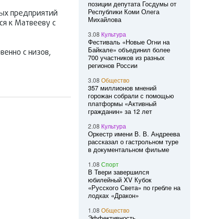
позиции депутата Госдумы от
Республики Коми Олега
лых предприятий
Михайлова
ся к Матвееву с
3.08
Культура
Фестиваль «Новые Огни на
Байкале» объединил более
енно с низов,
700 участников из разных
регионов России
3.08
Общество
357 миллионов мнений
горожан собрали с помощью
платформы «Активный
гражданин» за 12 лет
2.08
Культура
Оркестр имени В. В. Андреева
рассказал о гастрольном туре
в документальном фильме
1.08
Спорт
В Твери завершился
юбилейный XV Кубок
«Русского Света» по гребле на
лодках «Дракон»
1.08
Общество
Эффективность