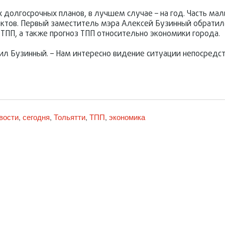
х долгосрочных планов, в лучшем случае – на год. Часть ма
тактов. Первый заместитель мэра Алексей Бузинный обратил
ТПП, а также прогноз ТПП относительно экономики города.
л Бузинный. – Нам интересно видение ситуации непосредств
вости
сегодня
Тольятти
ТПП
экономика
,
,
,
,