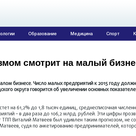
ологии
Образование
Медицина
Спорт
К
змом смотрит на малый бизне
алом бизнесе. Число малых предприятий к 2015 году должн
ского округа говорится об увеличении основных показател
астет на 61,2% до 1,8 тысяч единиц, среднесписочная числен
иятий – в два раза до 106,2 млрд. рублей. Эти цифры проз
т ТПП Виталий Матвеев был удивлен таким прогнозом, не с
л Матвеев, судя по анкетированию предпринимателей, котор