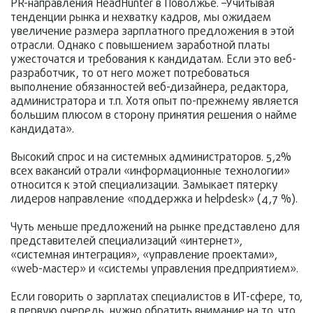
PR-направления HeadHunter в Поволжье. –Учитывая
тенденции рынка и нехватку кадров, мы ожидаем
увеличение размера зарплатного предложения в этой
отрасли. Однако с повышением заработной платы
ужесточатся и требования к кандидатам. Если это веб-
разработчик, то от него может потребоваться
выполнение обязанностей веб-дизайнера, редактора,
администратора и т.п. Хотя опыт по-прежнему является
большим плюсом в сторону принятия решения о найме
кандидата».
Высокий спрос и на системных администраторов. 5,2%
всех вакансий отрали «информационные технологии»
относится к этой специализации. Замыкает пятерку
лидеров направление «поддержка и helpdesk» (4,7 %).
Чуть меньше предложений на рынке представлено для
представителей специализаций «интернет»,
«системная интеграция», «управление проектами»,
«web-мастер» и «системы управления предприятием».
Если говорить о зарплатах специалистов в ИТ-сфере, то,
в первую очередь, нужно обратить внимание на то, что