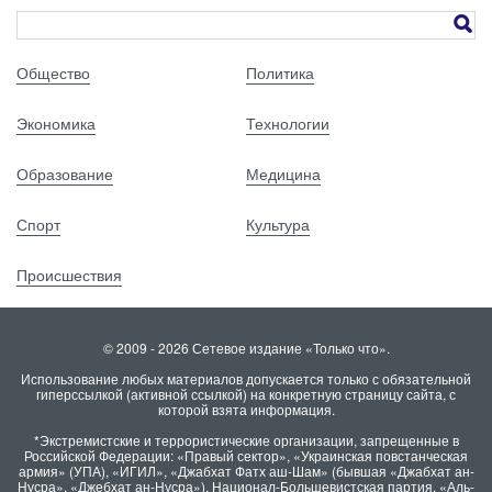
Общество
Политика
Экономика
Технологии
Образование
Медицина
Спорт
Культура
Происшествия
© 2009 - 2026 Сетевое издание «Только что».
Использование любых материалов допускается только с обязательной
гиперссылкой (активной ссылкой) на конкретную страницу сайта, с
которой взята информация.
*Экстремистские и террористические организации, запрещенные в
Российской Федерации: «Правый сектор», «Украинская повстанческая
армия» (УПА), «ИГИЛ», «Джабхат Фатх аш-Шам» (бывшая «Джабхат ан-
Нусра», «Джебхат ан-Нусра»), Национал-Большевистская партия, «Аль-