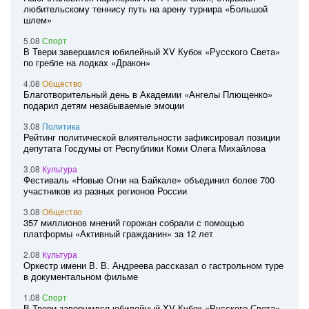
любительскому теннису путь на арену турнира «Большой
шлем»
5.08
Спорт
В Твери завершился юбилейный XV Кубок «Русского Света»
по гребле на лодках «Дракон»
4.08
Общество
Благотворительный день в Академии «Ангелы Плющенко»
подарил детям незабываемые эмоции
3.08
Политика
Рейтинг политической влиятельности зафиксировал позиции
депутата Госдумы от Республики Коми Олега Михайлова
3.08
Культура
Фестиваль «Новые Огни на Байкале» объединил более 700
участников из разных регионов России
3.08
Общество
357 миллионов мнений горожан собрали с помощью
платформы «Активный гражданин» за 12 лет
2.08
Культура
Оркестр имени В. В. Андреева рассказал о гастрольном туре
в документальном фильме
1.08
Спорт
В Твери завершился юбилейный XV Кубок «Русского Света»