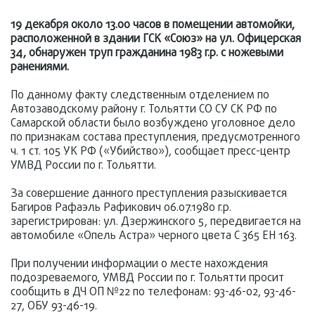
19 декабря около 13.00 часов в помещении автомойки,
расположенной в здании ГСК «Союз» на ул. Офицерская
34, обнаружен труп гражданина 1983 г.р. с ножевыми
ранениями.
По данному факту следственным отделением по
Автозаводскому району г. Тольятти СО СУ СК РФ по
Самарской области было возбуждено уголовное дело
по признакам состава преступления, предусмотренного
ч. 1 ст. 105 УК РФ («Убийство»), сообщает пресс-центр
УМВД России по г. Тольятти.
За совершение данного преступления разыскивается
Багиров Рафаэль Рафикович 06.07.1980 г.р.
зарегистрирован: ул. Дзержинского 5, передвигается на
автомобиле «Опель Астра» черного цвета С 365 ЕН 163.
При получении информации о месте нахождения
подозреваемого, УМВД России по г. Тольятти просит
сообщить в ДЧ ОП №22 по телефонам: 93-46-02, 93-46-
27, ОБУ 93-46-19.