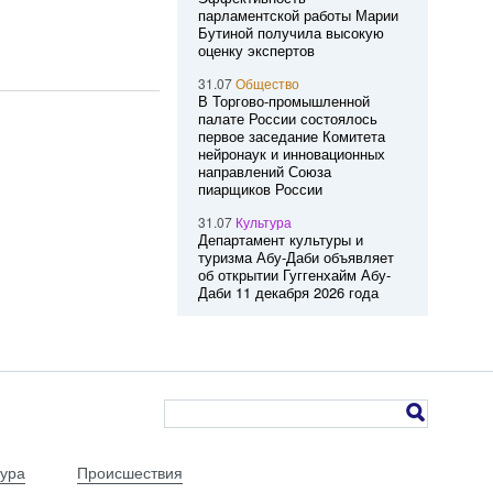
парламентской работы Марии
Бутиной получила высокую
оценку экспертов
31.07
Общество
В Торгово-промышленной
палате России состоялось
первое заседание Комитета
нейронаук и инновационных
направлений Союза
пиарщиков России
31.07
Культура
Департамент культуры и
туризма Абу-Даби объявляет
об открытии Гуггенхайм Абу-
Даби 11 декабря 2026 года
тура
Происшествия