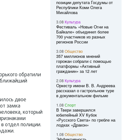
позиции депутата Госдумы от
Республики Коми Олега
Михайлова
3.08
Культура
Фестиваль «Новые Огни на
Байкале» объединил более
700 участников из разных
регионов России
3.08
Общество
357 миллионов мнений
горожан собрали с помощью
платформы «Активный
гражданин» за 12 лет
Горького обратили
в ближайший
2.08
Культура
Оркестр имени В. В. Андреева
рассказал о гастрольном туре
в документальном фильме
дилось двое
1.08
Спорт
 от замка
В Твери завершился
человека, который
юбилейный XV Кубок
 признаками
«Русского Света» по гребле на
 в отдел полиции.
лодках «Дракон»
одажи.
1.08
Общество
Эффективность