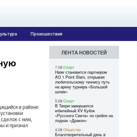
ультура
Происшествия
ЛЕНТА НОВОСТЕЙ
ьную
7.08
Спорт
Haier становится партнером
AO 1 Point Slam, открывая
любительскому теннису путь
на арену турнира «Большой
шлем»
5.08
Спорт
В Твери завершился
дящийся в районе
юбилейный XV Кубок
 установки
«Русского Света» по гребле на
 сделок с ним,
лодках «Дракон»
ры и признал
4.08
Общество
Благотворительный день в