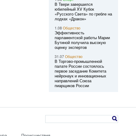
В Твери завершился
юбилейный XV Кубок
«Русского Света» по гребле на
лодках «Дракон»
1.08
Общество
Эффективность
парламентской работы Марии
Бутиной получила высокую
оценку экспертов
31.07
Общество
В Торгово-промышленной
палате России состоялось
первое заседание Комитета
нейронаук и инновационных
направлений Союза
пиарщиков России
тура
Происшествия