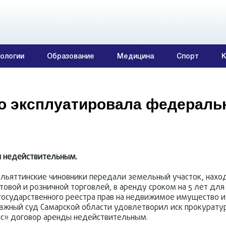
ологии
Образование
Медицина
Спорт
К
но эксплуатировала федерал
н недействительным.
льяттинские чиновники передали земельный участок, нахо
товой и розничной торговлей, в аренду сроком на 5 лет для
государственного реестра прав на недвижимое имущество и
тражный суд Самарской области удовлетворил иск прокурату
с» договор аренды недействительным.