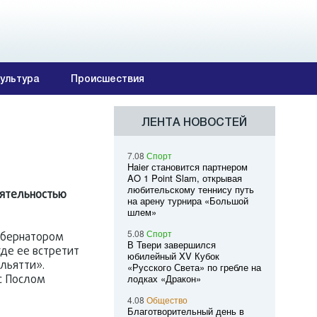
ультура
Происшествия
ЛЕНТА НОВОСТЕЙ
7.08
Спорт
Haier становится партнером
AO 1 Point Slam, открывая
любительскому теннису путь
еятельностью
на арену турнира «Большой
шлем»
5.08
Спорт
убернатором
В Твери завершился
де ее встретит
юбилейный XV Кубок
льятти».
«Русского Света» по гребле на
с Послом
лодках «Дракон»
4.08
Общество
Благотворительный день в