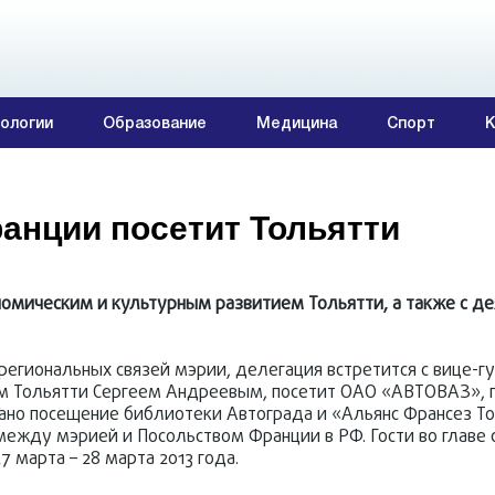
ологии
Образование
Медицина
Спорт
К
анции посетит Тольятти
омическим и культурным развитием Тольятти, а также с д
гиональных связей мэрии, делегация встретится с вице-г
 Тольятти Сергеем Андреевым, посетит ОАО «АВТОВАЗ», г
вано посещение библиотеки Автограда и «Альянс Франсез То
между мэрией и Посольством Франции в РФ. Гости во главе 
 марта – 28 марта 2013 года.