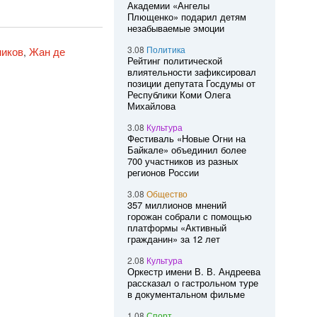
Академии «Ангелы
Плющенко» подарил детям
незабываемые эмоции
3.08
Политика
ников
Жан де
,
Рейтинг политической
влиятельности зафиксировал
позиции депутата Госдумы от
Республики Коми Олега
Михайлова
3.08
Культура
Фестиваль «Новые Огни на
Байкале» объединил более
700 участников из разных
регионов России
3.08
Общество
357 миллионов мнений
горожан собрали с помощью
платформы «Активный
гражданин» за 12 лет
2.08
Культура
Оркестр имени В. В. Андреева
рассказал о гастрольном туре
в документальном фильме
1.08
Спорт