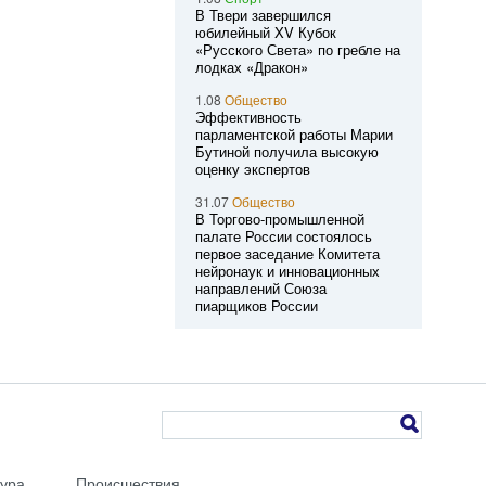
В Твери завершился
юбилейный XV Кубок
«Русского Света» по гребле на
лодках «Дракон»
1.08
Общество
Эффективность
парламентской работы Марии
Бутиной получила высокую
оценку экспертов
31.07
Общество
В Торгово-промышленной
палате России состоялось
первое заседание Комитета
нейронаук и инновационных
направлений Союза
пиарщиков России
тура
Происшествия