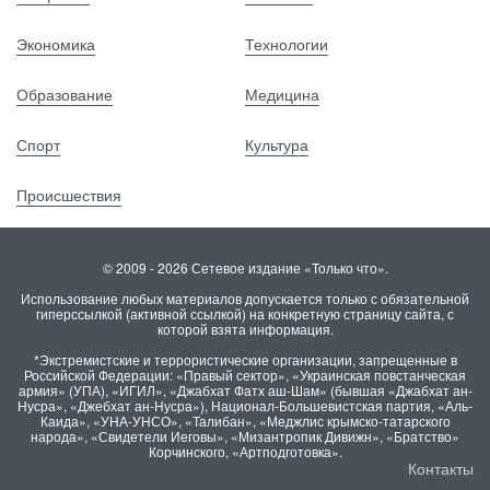
Экономика
Технологии
Образование
Медицина
Спорт
Культура
Происшествия
© 2009 - 2026 Сетевое издание «Только что».
Использование любых материалов допускается только с обязательной
гиперссылкой (активной ссылкой) на конкретную страницу сайта, с
которой взята информация.
*Экстремистские и террористические организации, запрещенные в
Российской Федерации: «Правый сектор», «Украинская повстанческая
армия» (УПА), «ИГИЛ», «Джабхат Фатх аш-Шам» (бывшая «Джабхат ан-
Нусра», «Джебхат ан-Нусра»), Национал-Большевистская партия, «Аль-
Каида», «УНА-УНСО», «Талибан», «Меджлис крымско-татарского
народа», «Свидетели Иеговы», «Мизантропик Дивижн», «Братство»
Корчинского, «Артподготовка».
Контакты