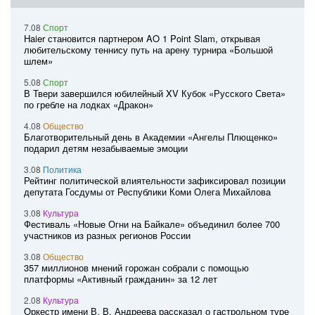
7.08
Спорт
Haier становится партнером AO 1 Point Slam, открывая
любительскому теннису путь на арену турнира «Большой
шлем»
5.08
Спорт
В Твери завершился юбилейный XV Кубок «Русского Света»
по гребле на лодках «Дракон»
4.08
Общество
Благотворительный день в Академии «Ангелы Плющенко»
подарил детям незабываемые эмоции
3.08
Политика
Рейтинг политической влиятельности зафиксировал позиции
депутата Госдумы от Республики Коми Олега Михайлова
3.08
Культура
Фестиваль «Новые Огни на Байкале» объединил более 700
участников из разных регионов России
3.08
Общество
357 миллионов мнений горожан собрали с помощью
платформы «Активный гражданин» за 12 лет
2.08
Культура
Оркестр имени В. В. Андреева рассказал о гастрольном туре