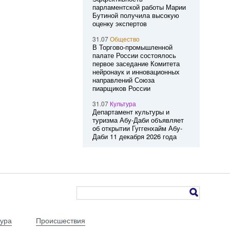
парламентской работы Марии
Бутиной получила высокую
оценку экспертов
31.07
Общество
В Торгово-промышленной
палате России состоялось
первое заседание Комитета
нейронаук и инновационных
направлений Союза
пиарщиков России
31.07
Культура
Департамент культуры и
туризма Абу-Даби объявляет
об открытии Гуггенхайм Абу-
Даби 11 декабря 2026 года
тура
Происшествия