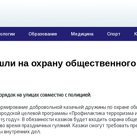
ологии
Образование
Медицина
Спорт
К
шли на охрану общественного
рядок на улицах совместно с полицией.
ормирование добровольной казачьей дружины по охране об
ородской целевой программы «Профилактика терроризма и
015 году». В обязанности казаков будет входить охрана общ
 во время праздничных гуляний. Казаки смогут требовать п
ы внутренних дел.