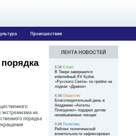
ультура
Происшествия
ЛЕНТА НОВОСТЕЙ
 порядка
5.08
Спорт
В Твери завершился
юбилейный XV Кубок
«Русского Света» по гребле на
лодках «Дракон»
4.08
Общество
Благотворительный день в
Академии «Ангелы
щественного
Плющенко» подарил детям
 экстремизма на
незабываемые эмоции
ественного порядка
3.08
Политика
рекращения
Рейтинг политической
влиятельности зафиксировал