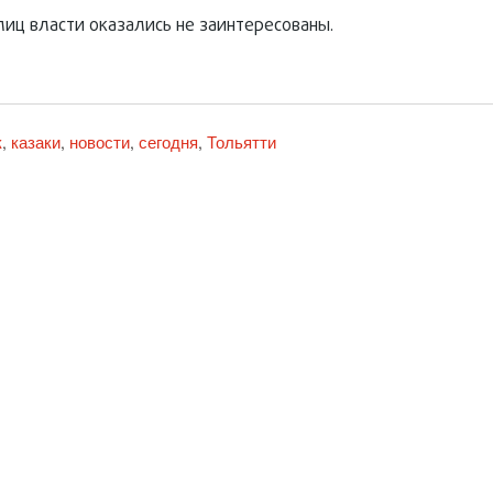
лиц власти оказались не заинтересованы.
к
казаки
новости
сегодня
Тольятти
,
,
,
,