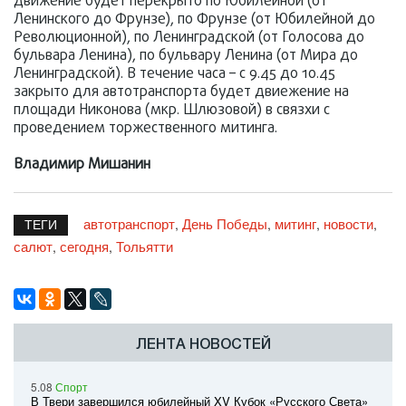
движение будет перекрыто по Юбилейной (от
Ленинского до Фрунзе), по Фрунзе (от Юбилейной до
Революционной), по Ленинградской (от Голосова до
бульвара Ленина), по бульвару Ленина (от Мира до
Ленинградской). В течение часа – с 9.45 до 10.45
закрыто для автотранспорта будет двиежение на
площади Никонова (мкр. Шлюзовой) в связхи с
проведением торжественного митинга.
Владимир Мишанин
автотранспорт
День Победы
митинг
новости
,
,
,
,
ТЕГИ
салют
сегодня
Тольятти
,
,
ЛЕНТА НОВОСТЕЙ
5.08
Спорт
В Твери завершился юбилейный XV Кубок «Русского Света»