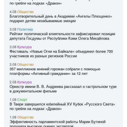
по гребле на лодках «Дракон»
4.08
Общество
Благотворительный день в Академии «Ангелы Плющенко»
подарил детям незабываемые эмоции
3.08
Политика
Рейтинг политической влиятельности зафиксировал позиции
депутата Госдумы от Республики Коми Олега Михайлова
3.08
Культура
Фестиваль «Новые Огни на Байкале» объединил более 700
участников из разных регионов России
3.08
Общество
357 миллионов мнений горожан собрали с помощью
платформы «Активный гражданин» за 12 лет
2.08
Культура
Оркестр имени В. В. Андреева рассказал о гастрольном туре
в документальном фильме
1.08
Спорт
В Твери завершился юбилейный XV Кубок «Русского Света»
по гребле на лодках «Дракон»
1.08
Общество
Эффективность парламентской работы Марии Бутиной
получила высокую оценку экспертов