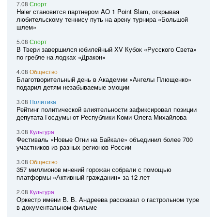
7.08
Спорт
Haier становится партнером AO 1 Point Slam, открывая
любительскому теннису путь на арену турнира «Большой
шлем»
5.08
Спорт
В Твери завершился юбилейный XV Кубок «Русского Света»
по гребле на лодках «Дракон»
4.08
Общество
Благотворительный день в Академии «Ангелы Плющенко»
подарил детям незабываемые эмоции
3.08
Политика
Рейтинг политической влиятельности зафиксировал позиции
депутата Госдумы от Республики Коми Олега Михайлова
3.08
Культура
Фестиваль «Новые Огни на Байкале» объединил более 700
участников из разных регионов России
3.08
Общество
357 миллионов мнений горожан собрали с помощью
платформы «Активный гражданин» за 12 лет
2.08
Культура
Оркестр имени В. В. Андреева рассказал о гастрольном туре
в документальном фильме