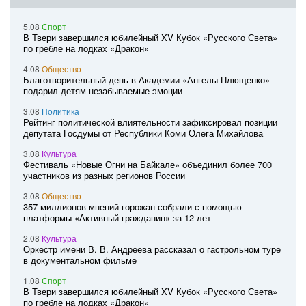
5.08
Спорт
В Твери завершился юбилейный XV Кубок «Русского Света»
по гребле на лодках «Дракон»
4.08
Общество
Благотворительный день в Академии «Ангелы Плющенко»
подарил детям незабываемые эмоции
3.08
Политика
Рейтинг политической влиятельности зафиксировал позиции
депутата Госдумы от Республики Коми Олега Михайлова
3.08
Культура
Фестиваль «Новые Огни на Байкале» объединил более 700
участников из разных регионов России
3.08
Общество
357 миллионов мнений горожан собрали с помощью
платформы «Активный гражданин» за 12 лет
2.08
Культура
Оркестр имени В. В. Андреева рассказал о гастрольном туре
в документальном фильме
1.08
Спорт
В Твери завершился юбилейный XV Кубок «Русского Света»
по гребле на лодках «Дракон»