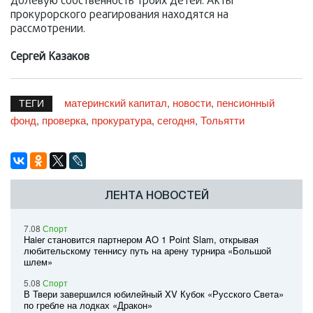
долевую собственность троих детей. Акты
прокурорского реагирования находятся на
рассмотрении.
Сергей Казаков
материнский капитал
новости
пенсионный
,
,
ТЕГИ
фонд
проверка
прокуратура
сегодня
Тольятти
,
,
,
,
ЛЕНТА НОВОСТЕЙ
7.08
Спорт
Haier становится партнером AO 1 Point Slam, открывая
любительскому теннису путь на арену турнира «Большой
шлем»
5.08
Спорт
В Твери завершился юбилейный XV Кубок «Русского Света»
по гребле на лодках «Дракон»