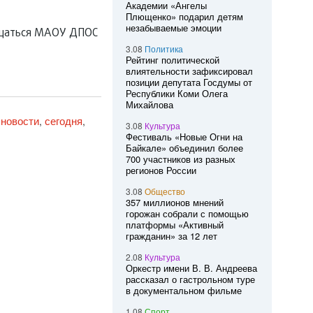
Академии «Ангелы
Плющенко» подарил детям
незабываемые эмоции
ращаться МАОУ ДПОС
3.08
Политика
Рейтинг политической
влиятельности зафиксировал
позиции депутата Госдумы от
Республики Коми Олега
Михайлова
новости
сегодня
,
,
,
3.08
Культура
Фестиваль «Новые Огни на
Байкале» объединил более
700 участников из разных
регионов России
3.08
Общество
357 миллионов мнений
горожан собрали с помощью
платформы «Активный
гражданин» за 12 лет
2.08
Культура
Оркестр имени В. В. Андреева
рассказал о гастрольном туре
в документальном фильме
1.08
Спорт