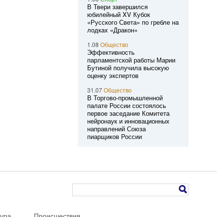
В Твери завершился
юбилейный XV Кубок
«Русского Света» по гребле на
лодках «Дракон»
1.08
Общество
Эффективность
парламентской работы Марии
Бутиной получила высокую
оценку экспертов
31.07
Общество
В Торгово-промышленной
палате России состоялось
первое заседание Комитета
нейронаук и инновационных
направлений Союза
пиарщиков России
тура
Происшествия