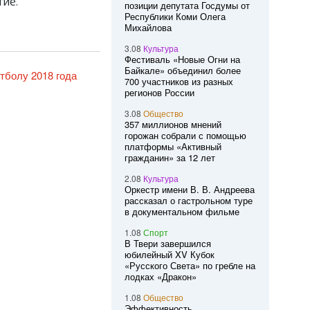
гие.
позиции депутата Госдумы от
Республики Коми Олега
Михайлова
3.08
Культура
Фестиваль «Новые Огни на
Байкале» объединил более
тболу 2018 года
700 участников из разных
регионов России
3.08
Общество
357 миллионов мнений
горожан собрали с помощью
платформы «Активный
гражданин» за 12 лет
2.08
Культура
Оркестр имени В. В. Андреева
рассказал о гастрольном туре
в документальном фильме
1.08
Спорт
В Твери завершился
юбилейный XV Кубок
«Русского Света» по гребле на
лодках «Дракон»
1.08
Общество
Эффективность