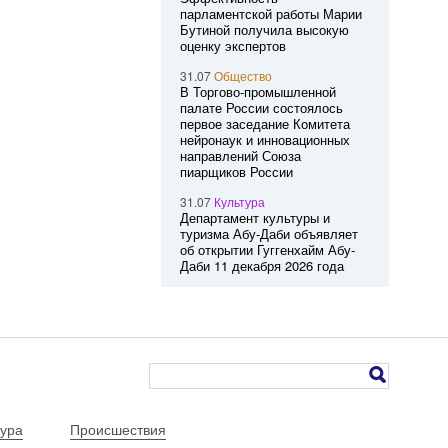
парламентской работы Марии
Бутиной получила высокую
оценку экспертов
31.07
Общество
В Торгово-промышленной
палате России состоялось
первое заседание Комитета
нейронаук и инновационных
направлений Союза
пиарщиков России
31.07
Культура
Департамент культуры и
туризма Абу-Даби объявляет
об открытии Гуггенхайм Абу-
Даби 11 декабря 2026 года
тура
Происшествия