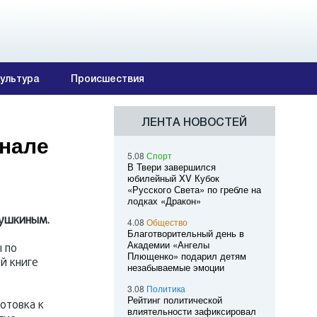
ультура
Происшествия
ЛЕНТА НОВОСТЕЙ
анале
5.08
Спорт
В Твери завершился
юбилейный XV Кубок
«Русского Света» по гребле на
лодках «Дракон»
кушкиным.
4.08
Общество
Благотворительный день в
Академии «Ангелы
 по
Плющенко» подарил детям
й книге
незабываемые эмоции
3.08
Политика
Рейтинг политической
отовка к
влиятельности зафиксировал