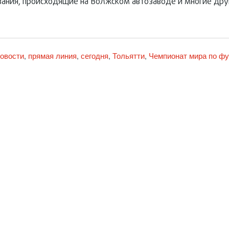
вания, происходящие на Волжском автозаводе и многие дру
овости
прямая линия
сегодня
Тольятти
Чемпионат мира по фу
,
,
,
,