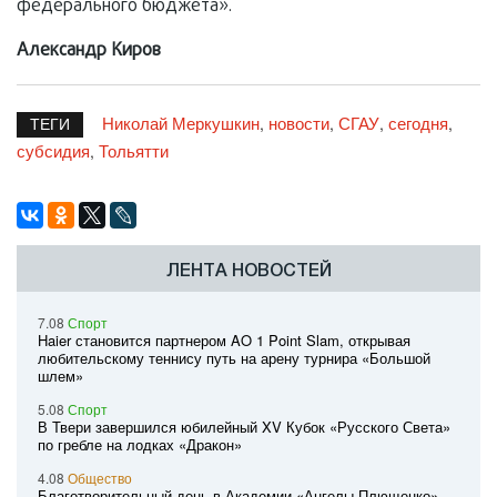
федерального бюджета».
Александр Киров
Николай Меркушкин
новости
СГАУ
сегодня
,
,
,
,
ТЕГИ
субсидия
Тольятти
,
ЛЕНТА НОВОСТЕЙ
7.08
Спорт
Haier становится партнером AO 1 Point Slam, открывая
любительскому теннису путь на арену турнира «Большой
шлем»
5.08
Спорт
В Твери завершился юбилейный XV Кубок «Русского Света»
по гребле на лодках «Дракон»
4.08
Общество
Благотворительный день в Академии «Ангелы Плющенко»